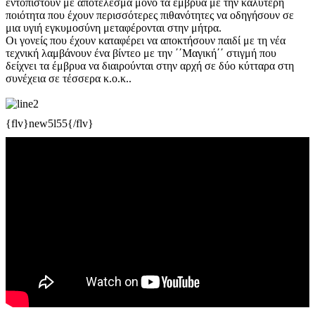
εντοπιστούν με αποτέλεσμα μόνο τα έμβρυα με την καλύτερη
ποιότητα που έχουν περισσότερες πιθανότητες να οδηγήσουν σε
μια υγιή εγκυμοσύνη μεταφέρονται στην μήτρα.
Οι γονείς που έχουν καταφέρει να αποκτήσουν παιδί με τη νέα
τεχνική λαμβάνουν ένα βίντεο με την ΄΄Μαγική΄΄ στιγμή που
δείχνει τα έμβρυα να διαιρούνται στην αρχή σε δύο κύτταρα στη
συνέχεια σε τέσσερα κ.ο.κ..
{flv}new5l55
{/flv}