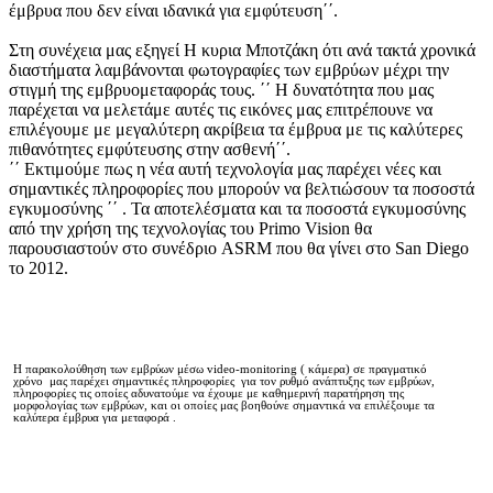
έμβρυα που δεν είναι ιδανικά για εμφύτευση΄΄.
Στη συνέχεια μας εξηγεί Η κυρια Μποτζάκη ότι ανά τακτά χρονικά
διαστήματα λαμβάνονται φωτογραφίες των εμβρύων μέχρι την
στιγμή της εμβρυομεταφοράς τους. ΄΄ Η δυνατότητα που μας
παρέχεται να μελετάμε αυτές τις εικόνες μας επιτρέπουνε να
επιλέγουμε με μεγαλύτερη ακρίβεια τα έμβρυα με τις καλύτερες
πιθανότητες εμφύτευσης στην ασθενή΄΄.
΄΄ Εκτιμούμε πως η νέα αυτή τεχνολογία μας παρέχει νέες και
σημαντικές πληροφορίες που μπορούν να βελτιώσουν τα ποσοστά
εγκυμοσύνης ΄΄ . Τα αποτελέσματα και τα ποσοστά εγκυμοσύνης
από την χρήση της τεχνολογίας του Primo Vision θα
παρουσιαστούν στο συνέδριο ASRM που θα γίνει στο San Diego
το 2012.
Η παρακολούθηση των εμβρύων μέσω video-monitoring ( κάμερα) σε πραγματικό
χρόνο μας παρέχει σημαντικές πληροφορίες για τον ρυθμό ανάπτυξης των εμβρύων,
πληροφορίες τις οποίες αδυνατούμε να έχουμε με καθημερινή παρατήρηση της
μορφολογίας των εμβρύων, και οι οποίες μας βοηθούνε σημαντικά να επιλέξουμε τα
καλύτερα έμβρυα για μεταφορά .