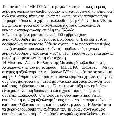
Το μαιευτήριο ΄΄ΜΗΤΕΡΑ΄΄ , ο μεγαλύτερος ιδιωτικός φορέας
παροχής υπηρεσιών υποβοηθούμενης αναπαραγωγής χρησιμοποιεί
εδώ και λίγους μήνες στη μονάδα εξωσωματικής γονιμοποίησης
το μικροσκόπιο συνεχής παρακολούθησης εμβρύων Primo Vision.
Είναι πρώτη φορά που το συγκεκριμένο χρησιμοποιείται σε
κύκλους αναπαραγωγής σε όλη την Ελλάδα.
Μέχρι στιγμής περισσότερα από 450 έμβρυα έχουν
παρακολουθηθεί με το νέο αυτό μικροσκόπιο. Έχει επιτευχθεί
εγκυμοσύνη σε ποσοστό 50% σε σχέση με τα ποσοστά επιτυχίας
των ζευγαριών που ακολουθούν τις παραδοσιακές τεχνικές
παρακολούθησης που είναι ~ 30%. Ήδη έχουν γεννηθεί τα πρώτα
μωρά χρησιμοποιώντας τη νέα τεχνική.
Η Μποτζάκη Δώρα, Βιολόγος της Μονάδος Υποβοηθούμενης
Αναπαραγωγής, του μαιευτηρίου ΄΄ΜΗΤΕΡΑ΄΄ αναφέρει: ΄΄ Μέχρι
στιγμής η αξιολόγηση των εμβρύων IVF περιοριζόταν σε σύντομη
παρακολούθηση των εμβρύων σε συγκεκριμένες χρονικές στιγμές
συνήθως μια φορά την ημέρα με αναγκαστική απομάκρυνση τους
από τους κλιβάνους επώασης. Όμως η ανάπτυξη των εμβρύων
είναι μια δυναμική διαδικασία και η χρήση του συστήματος
συνεχής παρακολούθησης τους με το σύστημα Primo Vision
επιτρέπει τη συνεχή αξιολόγησή τους χωρίς να τα απομακρύνουμε
από τους κλιβάνους στους οποίους καλλιεργούνται. Η δυνατότητα
να παρακολουθούμε την ανάπτυξη των εμβρύων συνεχώς μας
επιτρέπει να παρατηρούμε πιθανές ανωμαλίες αποκλείοντας έτσι