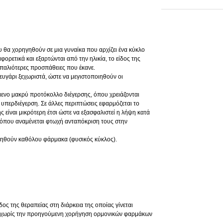
 θα χορηγηθούν σε μια γυναίκα που αρχίζει ένα κύκλο
ορετικά και εξαρτώνται από την ηλικία, το είδος της
παλιότερες προσπάθειες που έκανε.
ζευγάρι ξεχωριστά, ώστε να μεγιστοποιηθούν οι
όμενο μακρύ προτόκολλο διέγερσης, όπου χρειάζονται
 υπερδιέγερση. Σε άλλες περιπτώσεις εφαρμόζεται το
είναι μικρότερη έτσι ώστε να εξασφαλιστεί η λήψη κατά
 όπου αναμένεται φτωχή ανταπόκριση τους στην
οιηθούν καθόλου φάρμακα (φυσικός κύκλος).
ος της θεραπείας στη διάρκεια της οποίας γίνεται
η χωρίς την προηγούμενη χορήγηση ορμονικών φαρμάκων