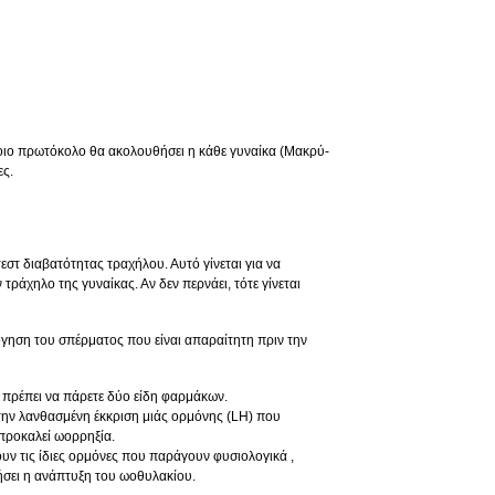
οιο πρωτόκολο θα ακολουθήσει η κάθε γυναίκα (Μακρύ-
ες.
εστ διαβατότητας τραχήλου. Αυτό γίνεται για να
τράχηλο της γυναίκας. Αν δεν περνάει, τότε γίνεται
λόγηση του σπέρματος που είναι απαραίτητη πριν την
πρέπει να πάρετε δύο είδη φαρμάκων.
την λανθασμένη έκκριση μιάς ορμόνης (LH) που
προκαλεί ωορρηξία.
χουν τις ίδιες ορμόνες που παράγουν φυσιολογικά ,
νήσει η ανάπτυξη του ωοθυλακίου.