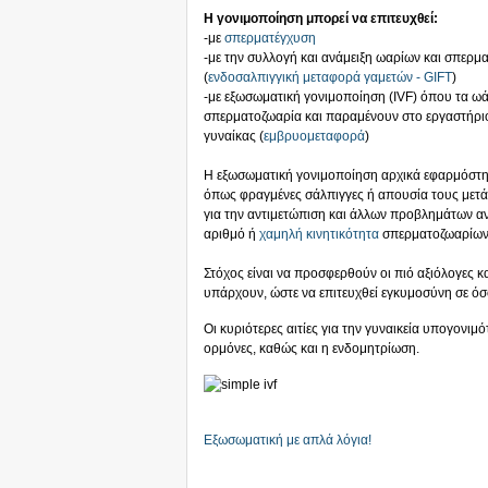
Η γονιμοποίηση μπορεί να επιτευχθεί:
-με
σπερματέγχυση
-με την συλλογή και ανάμειξη ωαρίων και σπερμ
(
ενδοσαλπιγγική μεταφορά γαμετών - GIFT
)
-με εξωσωματική γονιμοποίηση (IVF) όπου τα ωά
σπερματοζωαρία και παραμένουν στο εργαστήριο
γυναίκας (
εμβρυομεταφορά
)
Η εξωσωματική γονιμοποίηση αρχικά εφαρμόστ
όπως φραγμένες σάλπιγγες ή απουσία τους μετά
για την αντιμετώπιση και άλλων προβλημάτων
αριθμό ή
χαμηλή κινητικότητα
σπερματοζωαρίων 
Στόχος είναι να προσφερθούν οι πιό αξιόλογες κα
υπάρχουν, ώστε να επιτευχθεί εγκυμοσύνη σε όσ
Οι κυριότερες αιτίες για την γυναικεία υπογονιμό
ορμόνες, καθώς και η ενδομητρίωση.
Εξωσωματική με απλά λόγια!