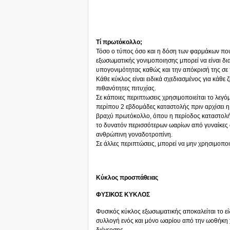
Τί πρωτόκολλο;
Τόσο ο τύπος όσο και η δόση των φαρμάκων που
εξωσωματικής γονιμοποιησης μπορεί να είναι διαφ
υπογονιμότητας καθώς και την απόκρισή της σε 
Κάθε κύκλος είναι ειδικά σχεδιασμένος για κάθε 
πιθανότητες πιτυχίας.
Σε κάποιες περιπτωσεις χρησιμοποιείται το λεγ
περίπου 2 εβδομάδες καταστολής πριν αρχίσει η
βραχύ πρωτόκολλο, όπου η περίοδος καταστολής 
το δυνατόν περισσότερων ωαρίων από γυναίκες
ανθρώπινη γοναδοτροπίνη.
Σε άλλες περιπτώσεις, μπορεί να μην χρησιμοπ
Κύκλος προσπάθειας
ΦΥΣΙΚΟΣ ΚΥΚΛΟΣ
Φυσικός κύκλος εξωσωματικής αποκαλείται το είδ
συλλογή ενός και μόνο ωαρίου από την ωοθήκ