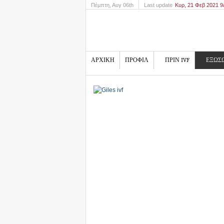
Πέμπτη
, Αυγ 06th
Last update
Κυρ, 21 Φεβ 2021 
ΑΡΧΙΚΗ
ΠΡΟΦΙΛ
ΠΡΙΝ IVF
ΕΞΩΣ