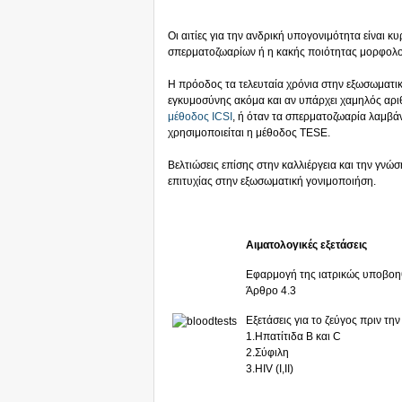
Οι αιτίες για την ανδρική υπογονιμότητα είναι κ
σπερματοζωαρίων ή η κακής ποιότητας μορφολο
Η πρόοδος τα τελευταία χρόνια στην εξωσωματικ
εγκυμοσύνης ακόμα και αν υπάρχει χαμηλός αρ
μέθοδος ICSI
, ή όταν τα σπερματοζωαρία λαμβά
χρησιμοποιείται η μέθοδος TESE.
Βελτιώσεις επίσης στην καλλιέργεια και την γν
επιτυχίας στην εξωσωματική γονιμοποιήση.
Αιματολογικές εξετάσεις
Εφαρμογή της ιατρικώς υποβο
Άρθρο 4.3
Εξετάσεις για το ζεύγος πριν τη
1.Ηπατίτιδα B και C
2.Σύφιλη
3.HIV (I,II)