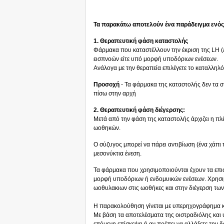
Τα παρακάτω αποτελούν ένα παράδειγμα ενός 
1. Θεραπευτική φάση καταστολής
Φάρμακα που καταστέλλουν την έκριση της LH (ag
εισπνοών είτε υπό μορφή υποδόριων ενέσεων.
Ανάλογα με την θεραπεία επιλέγετε το καταλληλ
Προσοχή
- Τα φάρμακα της καταστολής δεν τα στ
πίσω στην αρχή
2. Θεραπευτική φάση διέγερσης:
Μετά από την φάση της καταστολής άρχιζει η πλ
ωοθηκών.
O σύζυγος μπορεί να πάρει αντιβίωση (ένα χάπι 
μεσονύκτια ένεση.
Τα φάρμακα που χρησιμοποιούνται έχουν τα επι
μορφή υποδόριων ή ενδομυικών ενέσεων. Χρησιμ
ωοθυλακιων στις ωοθήκες και στην διέγερση τω
Η παρακολούθηση γίνεται με υπερηχογράφημα και
Με βάση τα αποτελέσματα της οιστραδιόλης και υ