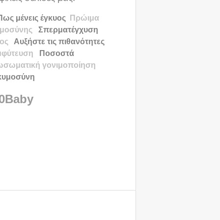
Πως μένεις έγκυος
Πρώιμα
υμοσύνης
Σπερματέγχυση
τος
Αυξήστε τις πιθανότητες
μφύτευση
Ποσοστά
ωσωματική γονιμοποίηση
γκυμοσύνη