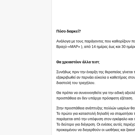
Πόσο διαρκεί?
Ανάλογα με τους παράγοντες που καθορίζουν π
Βραχύ-«ΜAP» ), από 14 ημέρες έως και 30 ημέρ
Θα χρειαστόυν άλλα τεστ
;
Συνήθως πριν την έναρξη της θεραπείας γίνεται τ
εξακριβωθεί αν περνάει εύκολα ο καθετήρας στον 
διαστολή του τραχήλου.
Θα πρέπει να συνεννοηθείτε για την ειδική αξιο
προσπάθεια αν δεν υπάρχει πρόσφατη εξέταση.
Στην προσπάθεια ανάπτυξης πολλών ωαρίων θα 
Το πρώτο για καταστολή δηλαδή να σταματήσει 
παράγεται από την υπόφυση στον εγκέφαλο και 
Το δεύτερο για διέγερση. Οι ενέσεις αυτές περιέ
προκειμένου να διεγερθούν οι ωοθήκες και ξεκι