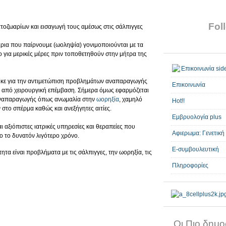
Foll
ατοζωαρίων και εισαγωγή τους αμέσως στις σάλπιγγες
ρια που παίρνουμε (ωοληψία) γονιμοποιούνται με τα
 για μερικές μέρες πριν τοποθετηθούν στην μήτρα της
ηκε για την αντιμετώπιση προβλημάτων αναπαραγωγής
Επικοινωνία
 από χειρουργική επέμβαση. Σήμερα όμως εφαρμόζεται
 αναπαραγωγής όπως ανωμαλία στην
ωορηξία
, χαμηλό
Hot!!
στο σπέρμα καθώς και ανεξήγητες αιτίες.
Εμβρυολογία plus
ι αξιόπιστες ιατρικές υπηρεσίες και θεραπείες που
Αφιερωμα: Γενετική
ο το δυνατόν λιγότερο χρόνο.
E-συμβουλευτική
τητα είναι προβλήματα με τις σάλπιγγες, την ωορηξία, τις
Πληροφορίες
Οι Πιο δημοφ