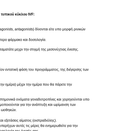
τυπικού κύκλου IVF:
onists, antagonists) δίνονται είτε υπο μορφή ρινικών
ότερο φάρμακο και δοσολογία.
αματάτε μεχρι την στιγμή της μεσονύχτιας ένεσης.
έον εντατική φάση του προγράμματος, της διέγερσης των
την ημέρα) μέχρι την ημέρα που θα πάρετε την
στημονικά ονόματα γοναδοτροπίνες και χορηγούνται υπο
οποιούνται για την ανάπτυξη και ωρίμανση των
ν ωοθηκών.
 εξετάσεις αίματος (οιστραδιόλης).
περήχων αυτές τις μέρες θα ενημερωθείτε για την