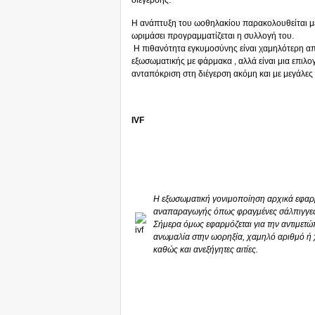
διέγερσης.
Η ανάπτυξη του ωοθηλακίου παρακολουθείται με
ωριμάσει προγραμματίζεται η συλλογή του.
Η πιθανότητα εγκυμοσύνης είναι χαμηλότερη απ
εξωσωματικής με φάρμακα , αλλά είναι μια επιλο
ανταπόκριση στη διέγερση ακόμη και με μεγάλες
IVF
Η εξωσωματική γονιμοποίηση αρχικά εφαρ
αναπαραγωγής όπως φραγμένες σάλπιγγες 
Σήμερα όμως εφαρμόζεται για την αντιμε
ανωμαλία στην ωορηξία, χαμηλό αριθμό ή
καθώς και ανεξήγητες αιτίες.