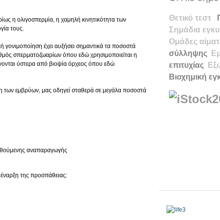
Θετικό τεστ
υρίως η ολιγοσπερμία, η χαμηλή κινητικότητα των
γία τους.
Σημάδια
εγκ
Ομάδες αίμα
ή γονιμοποίηση έχει αυξήσει σημαντικά τα ποσοστά
σύλληψης
Ε
ιθμός σπερματοζωαρίων όπου εδώ χρησιμοποιείται η
νονται ύστερα από βιοψία όρχεος όπου εδώ
επιτυχίας
Εξ
Βιοχημική ε
ώση των εμβρύων, μας οδηγεί σταθερά σε μεγάλα ποσοστά
ηθούμενης αναπαραγωγής
ν έναρξη της προσπάθειας: