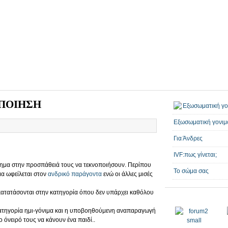
ΠΟΙΗΣΗ
Εξωσωματική γονιμ
Για Άνδρες
IVF:πως γίνεται;
λημα στην προσπάθειά τους να τεκνοποιήσουν. Περίπου
Το σώμα σας
μα ωφείλεται στον
ανδρικό παράγοντα
ενώ οι άλλες μισές
ι κατατάσονται στην κατηγορία όπου δεν υπάρχει καθόλου
κατηγορία ημι-γόνιμα και η υποβοηθούμενη αναπαραγωγή
 όνειρό τους να κάνουν ένα παιδί..