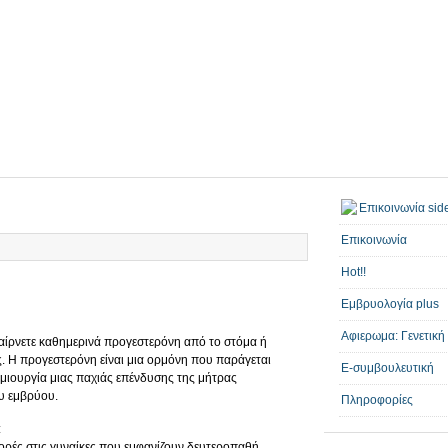
Επικοινωνία
Hot!!
Εμβρυολογία plus
Αφιερωμα: Γενετική
παίρνετε καθημερινά προγεστερόνη από το στόμα ή
ς. Η προγεστερόνη είναι μια ορμόνη που παράγεται
E-συμβουλευτική
ημιουργία μιας παχιάς επένδυσης της μήτρας
ου εμβρύου.
Πληροφορίες
:
ορές στις γυναίκες που εμφανίζουν δευτεροπαθή