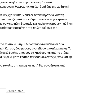
 είναι σύνηθες να παρατείνεται η θεραπεία
εγκυμοσύνης θεωρώντας ότι έτσι βοηθάμε την ωοθηκική
μίως έχουν υποβληθεί σε τέτοια θεραπεία κατά τη
ν έχει υπάρξει ποτέ οποιοδήποτε αναφορά γεννητικών
ην συγκεκριμένη θεραπεία και καμία αναφερόμενη αύξηση
απεία προγεστερόνης στο πρώτο τρίμηνο της
 από το στόμα. Στην Ελλάδα παρασκευάζεται σε δύο
μα). Και στις δύο μορφές είναι εξίσου αποτελεσματική. Το
ενώ οι κάψουλες μπορούν να ληφθούν και από το στόμα.
αν συγκριθεί με το κόστος των φαρμάκων της εξωσωματικής
ερα εύκολες στη χρήση και αυτή δεν συνοδεύεται από