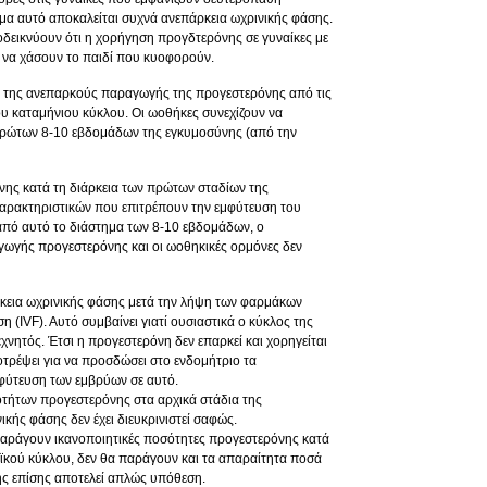
λημα αυτό αποκαλείται συχνά ανεπάρκεια ωχρινικής φάσης.
οδεικνύουν ότι η χορήγηση προγδτερόνης σε γυναίκες με
 να χάσουν το παιδί που κυοφορούν.
α της ανεπαρκούς παραγωγής της προγεστερόνης από τις
ου καταμήνιου κύκλου. Οι ωοθήκες συνεχίζουν να
πρώτων 8-10 εβδομάδων της εγκυμοσύνης (από την
ης κατά τη διάρκεια των πρώτων σταδίων της
χαρακτηριστικών που επιτρέπουν την εμφύτευση του
 από αυτό το διάστημα των 8-10 εβδομάδων, ο
γωγής προγεστερόνης και οι ωοθηκικές ορμόνες δεν
κεια ωχρινικής φάσης μετά την λήψη των φαρμάκων
η (IVF). Αυτό συμβαίνει γιατί ουσιαστικά ο κύκλος της
εχνητός. Έτσι η προγεστερόνη δεν επαρκεί και χορηγείται
τρέψει για να προσδώσει στο ενδομήτριο τα
μφύτευση των εμβρύων σε αυτό.
ήτων προγεστερόνης στα αρχικά στάδια της
ικής φάσης δεν έχει διευκρινιστεί σαφώς.
 παράγουν ικανοποιητικές ποσότητες προγεστερόνης κατά
οϊκού κύκλου, δεν θα παράγουν και τα απαραίτητα ποσά
ης επίσης αποτελεί απλώς υπόθεση.