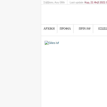
Σάββατο
, Αυγ 08th
Last update
Κυρ, 21 Φεβ 2021
ΑΡΧΙΚΗ
ΠΡΟΦΙΛ
ΠΡΙΝ IVF
ΕΞΩΣ