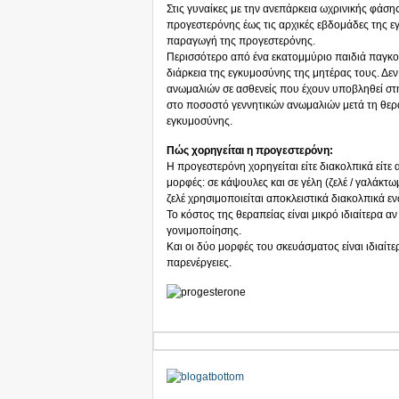
Στις γυναίκες με την ανεπάρκεια ωχρινικής φάσης
προγεστερόνης έως τις αρχικές εβδομάδες της 
παραγωγή της προγεστερόνης.
Περισσότερο από ένα εκατομμύριο παιδιά παγκοσ
διάρκεια της εγκυμοσύνης της μητέρας τους. Δε
ανωμαλιών σε ασθενείς που έχουν υποβληθεί στ
στο ποσοστό γεννητικών ανωμαλιών μετά τη θερ
εγκυμοσύνης.
Πώς χορηγείται η προγεστερόνη:
Η προγεστερόνη χορηγείται είτε διακολπικά είτε
μορφές: σε κάψουλες και σε γέλη (ζελέ / γαλάκτω
ζελέ χρησιμοποιείται αποκλειστικά διακολπικά 
Το κόστος της θεραπείας είναι μικρό ιδιαίτερα 
γονιμοποίησης.
Και οι δύο μορφές του σκευάσματος είναι ιδιαίτ
παρενέργειες.