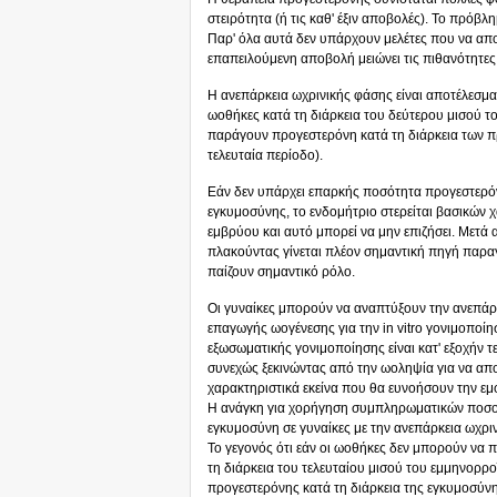
στειρότητα (ή τις καθ' έξιν αποβολές). Το πρόβ
Παρ' όλα αυτά δεν υπάρχουν μελέτες που να απ
επαπειλούμενη αποβολή μειώνει τις πιθανότητες
Η ανεπάρκεια ωχρινικής φάσης είναι αποτέλεσμ
ωοθήκες κατά τη διάρκεια του δεύτερου μισού τ
παράγουν προγεστερόνη κατά τη διάρκεια των 
τελευταία περίοδο).
Εάν δεν υπάρχει επαρκής ποσότητα προγεστερόν
εγκυμοσύνης, το ενδομήτριο στερείται βασικών 
εμβρύου και αυτό μπορεί να μην επιζήσει. Μετά
πλακούντας γίνεται πλέον σημαντική πηγή παρα
παίζουν σημαντικό ρόλο.
Οι γυναίκες μπορούν να αναπτύξουν την ανεπάρ
επαγωγής ωογένεσης για την in vitro γονιμοποίησ
εξωσωματικής γονιμοποίησης είναι κατ' εξοχήν τ
συνεχώς ξεκινώντας από την ωοληψία για να απο
χαρακτηριστικά εκείνα που θα ευνοήσουν την ε
Η ανάγκη για χορήγηση συμπληρωματικών ποσοτ
εγκυμοσύνη σε γυναίκες με την ανεπάρκεια ωχριν
Το γεγονός ότι εάν οι ωοθήκες δεν μπορούν να
τη διάρκεια του τελευταίου μισού του εμμηνορρ
προγεστερόνης κατά τη διάρκεια της εγκυμοσύν