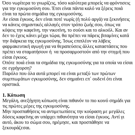
Όσο νωρίτερα το γνωρίζεις, τόσο καλύτερα μπορείς να φρόντισεις
για την εγκυμοσύνη σου. Έτσι είναι πάντα καλό να ξέρεις ποιά
είναι τα πρώτα σημάδια της εγκυμοσύνης.
Αν είσαι έγκυος, δεν είναι ποτέ νωρίς (ή πολύ αργά) να ξεκινήσεις
να κάνεις σημαντικές αλλαγές στον τρόπο ζωής σου, όπως να
κόψεις την καφεϊνη, την νικοτίνη, το σούσι και το αλκοόλ. Και αν
δεν το έχεις κάνει μέχρι τώρα, θα πρέπει να πάρεις βιταμίνες κατά
την διάρκεια της εγκυμοσύνης. Ίσως επιπλέον να λάβεις
φαρμακευτική αγωγή για να θεραπεύσεις άλλες καταστάσεις που
πρέπει να σταματήσουν ή να προσαρμοστούν από την στιγμή που
είσαι έγκυος.
Οπότε ποιά είναι τα σημάδια της εγκυμοσύνης για τα οποία να είσαι
σε εγρήγορση?
Παρόλο που όλα αυτά μπορεί να είναι μεταξύ των πρώτων
συμπτωμάτων εγκυμοσύνης, δεν σημαίνει επ΄ ουδενί ότι είναι
οριστικά.
1. Κόπωση
Μεγάλη, ανεξήγητη κόπωση είναι πιθανόν το πιο κοινό σημάδι για
τις πρώτες μέρες της εγκυμοσύνης.
Μην προσπαθήσεις να αντιμετωπίσεις την κούραση με μεγάλες
δόσεις καφεϊνης αν υπάρχει πιθανότητα να είσαι έγκυος. Αντί γι
αυτό, άκου το σώμα σου, ηρέμησε, και προσπάθησε να
ξεκουράζεσαι.