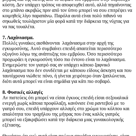
κύστη. Δεν υπάρχει τρόπος να αποφευχθεί αυτό, αλλά πηγαίνοντας
στο μπάνιο ακριβώς πριν από τον ύπνο μπορεί να σου επιτρέψει να
κοιμηθείς λίγο παραπάνω. Παρόλα αυτά είναι πολύ πιθανό να
σηκωθείς τουλάχιστον μία φορά κατά την διάρκεια της νύχτας για
να πας τουαλέτα.
7. Λαχάνιασμα.
Πολλές γυναίκες αισθάνονται λαχάνιασμα στην αρχή της
εγκυμοσύνης. Αυτό συμβαίνει επειδή απαιτείται περισσότερο
οξυγόνο λόγω της ανάπτυξης του εμβρύου. Όσο περισσότερο
προχωράει η εγκυμοσύνη τόσο πιο έντονο είναι το λαχάνιασμα.
Ενημερώστε τον γιατρό σας αν υπάρχει κάποιο ξαφνικό
λαχάνιασμα που δεν συνδέεται με κάποιου είδους άσκηση και που
ταυτόχρονα νιώθετε πόνο, ή γίνεται χειρότερο όταν ξαπλώνεται,
διότι αυτά μπορεί να είναι σημάδια για κάτι πιο σοβαρό.
8. Φυσικές αλλαγές
Αν πιστεύεις ότι μπορεί να είσαι έγκυος επειδή είσαι σεξουαλικά
ενεργή χωρίς κάποια προφύλαξη, κανόνισε ένα ραντεβού με το
γιατρό σου, επειδή υπάρχουν αλλαγές στο χρώμα του κόλπου και
απαλότητα του τραχήλου της μήτρας που ένας καλός γιατρός
μπορεί να εξακριβώσει κατά την διάρκεια μιας γυναικολογικής
εξέτασης.
Θυμήσου ότι ενώ αυτά είναι πρώιμα σημάδια εγκυμοσύνης, είναι