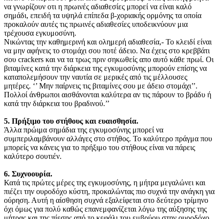
να γνωρίζουν οτι η πρωινές αδιαθεσίες μπορεί να είναι καλό
σημάδι, επειδή τα υψηλά επίπεδα β-χοριακής ορμόνης τα οποία
προκαλούν αυτές τις πρωινές αδιαθεσίες υποδεικνύουν μια
τρέχουσα εγκυμοσύνη.
Νικώντας την καθημερινή και ολημερή αδιαθεσία,- Το κλειδί είναι
να μην αφήνεις το στομάχι σου ποτέ άδειο. Να έχεις στο κρεββάτι
σου crackers και να τα τρως πριν σηκωθείς απο αυτό κάθε πρωί. Οι
βιταμίνες κατά την διάρκεια της εγκυμοσύνης μπορούν επίσης να
καταπολεμήσουν την ναυτία σε μερικές από τις μέλλουσες
μητέρες. ‘’ Μην παίρνεις τις βιταμίνες σου με άδειο στομάχι’’.
Πολλοί άνθρωποι αισθάνονται καλύτερα αν τις πάρουν το βράδυ ή
κατά την διάρκεια του βραδινού.’’
5. Πρήξιμο του στήθους και ευαισθησία.
Άλλα πρώιμα σημάδια της εγκυμοσύνης μπορεί να
συμπεριλαμβάνουν αλλάγες στο στήθος. Το καλύτερο πράγμα που
μπορείς να κάνεις για το πρήξιμο του στήθους είναι να πάρεις
καλύτερο σουτιέν.
6. Συχνοουρία.
Κατά τις πρώτες μέρες της εγκυμοσύνης, η μήτρα μεγαλώνει και
πιέζει την ουροδόχο κύστη, προκαλώντας πιο συχνά την ανάγκη για
ούρηση. Αυτή η αίσθηση συχνά εξαλείφεται στο δεύτερο τρίμηνο
όχι όμως για πολύ καθώς επανεμφανίζεται λόγω της αύξησης της
μήτρας και της πίεσης από το κεφάλι του εμβρύου στην ουροδόχο