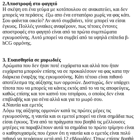
2.Αποστροφή στο φαγητό
Η σκέψη οτι ένα γεύμα με κοτόπουλου σε ανακατεύει, και δεν
μπορείς να περάσεις έξω απο ένα εστιατόριο χωρίς να φας κάτι.
Σου φαίνεται οικείο? Αν αυτό συμβαίνει, τότε μπορεί να είσαι
έγκυος. Πολλές γυναίκες αναφέρουν, πως τέτοιες έντονες
αποστροφές στο φαγητό είναι από τα πρώτα συμπτώματα
εγκυμοσύνης. Αυτό μπορεί να συμβεί από τα υψηλά επίπεδα β-
hCG ορμόνης.
3. Ευαισθησία σε μυρωδιές
Αρώματα που δεν ήταν ποτέ ευχάριστα και αλλά που ήταν
ευχάριστα μπορούν επίσης να σε προκαλέσουν να φας κατα την
διάρκεια έναρξης της εγκυμοσύνης. Κάτι τέτοιο είναι πιθανό
αποτέλεσμα της αύξησης των ορμονών. Δυστυχώς, δεν υπάρχει
τίποτα που να μπορείς να κάνεις εκτός από το να τις αποφεύγεις,
καθώς επίσης και τον καπνό του τσιγάρου, ο οποίος δεν είναι
επιβλαβής και για σένα αλλά και για το μωρό σου.
4.Ναυτία και εμετός
Λόγω της αύξησης ορμονών κατά τις πρώτες μέρες τις
εγκυμοσύνης, η ναυτία και οι εμετοί μπορεί να είναι σημάδια πως
είσαι έγκυος. Ένα από τα πράγματα που βοηθά τις μέλλουσες
μητέρες να παραβλέπουν αυτά τα σημάδια το πρώτο τρίμηνο είναι
ο καθησυχασμός που έχουν ότι η ναυτία και ο εμετός είναι πολύ
πιθανό να περάσουν μετά από 12 εβδομάδες. Όπως επίσης βοηθά