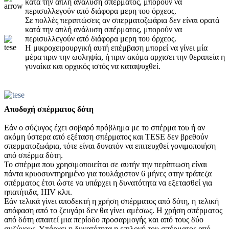
κατά την απλή ανάλυση σπέρματος, μπορούν να
περισυλλεγούν από διάφορα μερη του όρχεος.
Σε πολλές περιπτώσεις αν σπερματοζωάρια δεν είναι ορατά
κατά την απλή ανάλυση σπέρματος, μπορούν να
περισυλλεγούν από διάφορα μερη του όρχεος.
Η μικροχειρουργική αυτή επέμβαση μπορεί να γίνει μία
μέρα πριν την ωοληψία, ή πριν ακόμα αρχισει την θεραπεία η
γυναίκα και ορχικός ιστός να καταψυχθεί.
Αποδοχή σπέρματος δότη
Εάν ο σύζυγος έχει σοβαρό πρόβλημα με το σπέρμα του ή αν
ακόμη ύστερα από εξέταση σπέρματος και TESE δεν βρεθούν
σπερματοζωάρια, τότε είναι δυνατόν να επιτευχθεί γονιμοποιήση
από σπέρμα δότη.
Το σπέρμα που χρησιμοποιείται σε αυτήν την περίπτωση είναι
πάντα κρυοσυντηρημένο για τουλάχιστον 6 μήνες στην τράπεζα
σπέρματος έτσι ώστε να υπάρχει η δυνατότητα να εξετασθεί για
ηπατήτιδα, HIV κλπ.
Εάν τελικά γίνει αποδεκτή η χρήση σπέρματος από δότη, η τελική
απόφαση από το ζευγάρι δεν θα γίνει αμέσως. Η χρήση σπέρματος
από δότη απαιτεί μια περίοδο προσαρμογής και από τους δύο
συζύγους. Υπάρχει η δυνατότητα η επιλογή του σπέρματος από