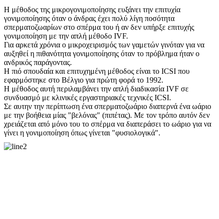
Η μέθοδος της μικρογονιμοποίησης ευξάνει την επιτυχία
γονιμοποίησης όταν ο άνδρας έχει πολύ λίγη ποσότητα
σπερματοζωαρίων στο σπέρμα του ή αν δεν υπήρξε επιτυχής
γονιμοποίηση με την απλή μέθοδο IVF.
Για αρκετά χρόνια ο μικροχειρισμός των γαμετών γινόταν για να
αυξηθεί η πιθανότητα γονιμοποίησης όταν το πρόβλημα ήταν ο
ανδρικός παράγοντας.
Η πιό σπουδαία και επιτυχημένη μέθοδος είναι το ICSI που
εφαρμόστηκε στο Βέλγιο για πρώτη φορά το 1992.
Η μέθοδος αυτή περιλαμβάνει την απλή διαδικασία IVF σε
συνδυασμό με κλινικές εργαστηριακές τεχνικές ICSI.
Σε αυτην την περίπτωση ένα σπερματοζωάριο διαπερνά ένα ωάριο
με την βοήθεια μίας "βελόνας" (πιπέτας). Με τον τρόπο αυτόν δεν
χρειάζεται από μόνο του το σπέρμα να διαπεράσει το ωάριο για να
γίνει η γονιμοποίηση όπως γίνεται "φυσιολογικά".