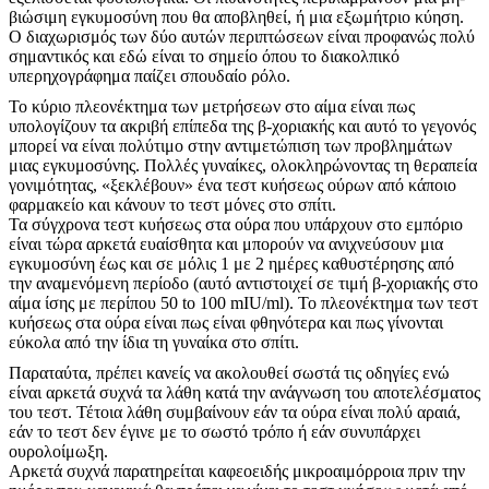
βιώσιμη εγκυμοσύνη που θα αποβληθεί, ή μια εξωμήτριο κύηση.
Ο διαχωρισμός των δύο αυτών περιπτώσεων είναι προφανώς πολύ
σημαντικός και εδώ είναι το σημείο όπου το διακολπικό
υπερηχογράφημα παίζει σπουδαίο ρόλο.
Το κύριο πλεονέκτημα των μετρήσεων στο αίμα είναι πως
υπολογίζουν τα ακριβή επίπεδα της β-χοριακής και αυτό το γεγονός
μπορεί να είναι πολύτιμο στην αντιμετώπιση των προβλημάτων
μιας εγκυμοσύνης. Πολλές γυναίκες, ολοκληρώνοντας τη θεραπεία
γονιμότητας, «ξεκλέβουν» ένα τεστ κυήσεως ούρων από κάποιο
φαρμακείο και κάνουν το τεστ μόνες στο σπίτι.
Τα σύγχρονα τεστ κυήσεως στα ούρα που υπάρχουν στο εμπόριο
είναι τώρα αρκετά ευαίσθητα και μπορούν να ανιχνεύσουν μια
εγκυμοσύνη έως και σε μόλις 1 με 2 ημέρες καθυστέρησης από
την αναμενόμενη περίοδο (αυτό αντιστοιχεί σε τιμή β-χοριακής στο
αίμα ίσης με περίπου 50 to 100 mIU/ml). Το πλεονέκτημα των τεστ
κυήσεως στα ούρα είναι πως είναι φθηνότερα και πως γίνονται
εύκολα από την ίδια τη γυναίκα στο σπίτι.
Παραταύτα, πρέπει κανείς να ακολουθεί σωστά τις οδηγίες ενώ
είναι αρκετά συχνά τα λάθη κατά την ανάγνωση του αποτελέσματος
του τεστ. Τέτοια λάθη συμβαίνουν εάν τα ούρα είναι πολύ αραιά,
εάν το τεστ δεν έγινε με το σωστό τρόπο ή εάν συνυπάρχει
ουρολοίμωξη.
Αρκετά συχνά παρατηρείται καφεοειδής μικροαιμόρροια πριν την