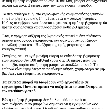
θετική τιμή της (περισσότερο από 10 mIU/ml) μπορεί να ανιχνευθεί
ακόμη και μόλις 2 ημέρες πριν την αναμενόμενη περίοδο.
Τα περισσότερα τμήματα εξωσωματικής γονιμοποιήσης ξεκινούν
τη μέτρηση β-χοριακής 14 ημέρες μετά την συλλογή ωαρίων.
Καθώς το έμβρυο αναπτύσσεται ταχύτατα, η τιμή της β-χοριακής θα
πρέπει φυσιολογικά να διπλασσιάζεται καθε 2-3 ημέρες.
Έτσι, η γρήγορη αύξηση της β-χοριακής αποτελεί ένα αξιόπιστο
σημάδι μιας υγιούς εγκυμοσύνης και συχνά οι γιατροί ζητούν
επανάληψη του τεστ. Η αύξηση της τιμής μέτρησης είναι
καθησυχαστική.
Συνήθως, σε μια υγιή μονήρη κύηση τα επίπεδα της β-χοριακής
είναι περίπου στα 100 mIU/ml γύρω στις 16 ημέρες μετά την
ωορρηξία, παρότι αυτή η τιμή μπορεί να ποικίλλει αρκετά. Τα
επίπεδα είναι υψηλότερα σε πολύδυμη κύηση, χαμηλότερα σε μη-
βιώσιμες και εξωμήτριες εγκυμοσύνες.
Τα επίπεδα μπορεί να διαφέρουν από εργαστήριο σε
εργαστήριο. Πάντοτε πρέπει να συζητάται το αποτέλεσμα με
τον υπεύθυνο γιατρό.
Εάν η τιμή της β-χοριακής δεν διπλασσιάζεται κατά το
αναμενόμενο, αυτό μπορεί να σημαίνει ότι η εγκυμοσύνη δεν
εξελίσσεται φυσιολογικά. Οι πιθανότητες περιλαμβάνουν μια μη-