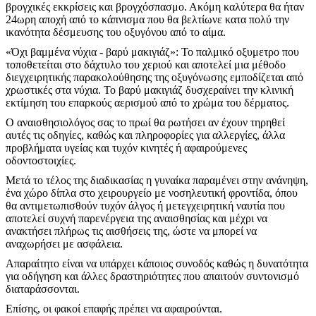
βρογχικές εκκρίσεις και βρογχόσπασμο. Ακόμη καλύτερα θα ήταν
24ωρη αποχή από το κάπνισμα που θα βελτίωνε κατα πολύ την
ικανότητα δέσμευσης του οξυγόνου από το αίμα.
«Όχι βαμμένα νύχια - βαρύ μακιγιάζ»: Το παλμικό οξυμετρο που
τοποθετείται στο δάχτυλο του χεριού και αποτελεί μια μέθοδο
διεγχειρητικής παρακολούθησης της οξυγόνωσης εμποδίζεται από
χρωστικές στα νύχια. Το βαρύ μακιγιάζ δυσχεραίνει την κλινική
εκτίμηση του επαρκούς αερισμού από το χρώμα του δέρματος.
Ο αναισθησιολόγος σας το πρωί θα ρωτήσει αν έχουν τηρηθεί
αυτές τις οδηγίες, καθώς και πληροφορίες για αλλεργίες, άλλα
προβλήματα υγείας και τυχόν κινητές ή αφαιρούμενες
οδοντοστοιχίες.
Μετά το τέλος της διαδικασίας η γυναίκα παραμένει στην ανάνηψη,
ένα χώρο δίπλα στο χειρουργείο με νοσηλευτική φροντίδα, όπου
θα αντιμετωπισθούν τυχόν άλγος ή μετεγχειρητική ναυτία που
αποτελεί συχνή παρενέργεια της αναισθησίας και μέχρι να
ανακτήσει πλήρως τις αισθήσεις της, ώστε να μπορεί να
αναχωρήσει με ασφάλεια.
Απαραίτητο είναι να υπάρχει κάποιος συνοδός καθώς η δυνατότητα
για οδήγηση και άλλες δραστηριότητες που απαιτούν συντονισμό
διαταράσσονται.
Επίσης, οι φακοί επαφής πρέπει να αφαιρούνται.