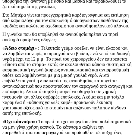
υποβοηθά την αναπνοή με ασκό και μάσκα και παρακολουθεί τα
ζωτικά σημεία της γυναίκας.
Στο Μητέρα γίνεται προεγχειρητικά καρδιογράφημα και εκτίμηση
από καρδιολόγο για τον αποκλεισμό αδιάγνωστων παθήσεων της
καρδιάς και καλύτερο σχεδιασμό του αναισθησιολογικού πλάνου.
Η γυναίκα που θα υποβληθεί σε αναισθησία πρέπει να τηρεί
αυστηρά ορισμένες οδηγίες:
«Άδειο στομάχι» :
Τελευταίο γεύμα οφείλει να είναι ελαφρύ και
να λαμβάνεται νωρίς το προηγούμενο βράδυ, ενώ νερό και διαυγή
υγρά μέχρι τις 12 μ.μ. Το πρωί του χειρουργείου δεν επιτρέπεται
«τίποτα από το στόμα» εκτός αν ακολουθείται κάποια συστηματική
φαρμακευτική αγωγή (κυρίως αντιυπερτασικά και αντιαρρυθμικά)
οπότε και λαμβάνονται με μια μικρή γουλιά νερό. Αυτό
επιβάλλεται γιατί η διαδικασία της αναισθησίας καταργεί τα
αντανακλαστικά που προστατεύουν τον αεραγωγό από αναγωγή και
εισρόφηση. Αν αυτό συμβεί μπορεί να οδηγήσει σε χημική
πνευμονία και άλλες σοβαρές επιπλοκές. Ακόμα και μια τσίχλα ,
καραμέλα ή «κάποιες γουλιές καφέ» προκαλούν έκκριση
γαστρικού οξέος από το στομάχι και αυξάνουν πολύ τον κίνδυνο
αυτής της επιπλοκής.
«Όχι κάπνισμα»:
Το πρωί του χειρουργείου είναι πολύ σημαντικό
να μην γίνει χρήση καπνού. Το κάπνισμα αυξάνει την
ευερεθιστότητα του αεραγωγού και προδιαθέτει σε αυξημένες