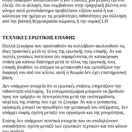
έδειξε ότι οι αλλαγές που συμβαίνουν στην τραχηλική βλέννη στο
γόνιμο αυτό μεσοδιάστημα προβλέπουν εξίσου καλά ή και
καλύτερα την ημέρα με τις μεγαλύτερες πιθανότητες για σύλληψη
από την βασική θερμοκρασία σώματος ή την ουρική LH
ΤΕΧΝΙΚΕΣ ΕΡΩΤΙΚΗΣ ΕΠΑΦΗΣ
Πολλά ζευγάρια που προσπαθούν να συλλάβουν ακολουθούν τις
ίδιες πρακτικές μετά το τέλος της ερωτικής τους επαφής. Αν και
πολλές γυναίκες πιστεύουν ότι παραμένοντας σε κατακόρυφη
στάση για κάποιο διάστημα μετά το τέλος της ερωτικής τους
επαφής βοηθάνε το σπέρμα να μετακινηθεί και εμποδίζουν την
διαφυγή του από τον κόλπο, αυτή η θεωρία δεν έχει επιστημονική
βάση.
Δεν υπάρχουν στοιχεία ότι οι ερωτικές στάσεις επηρεάζουν την
πιθανότητα σύλληψης. Τα σπερματοζωάρια μπορούν να βρεθούν
προς τον τράχηλο σε δευτερόλεπτα μετά την εκσπερμάτιση,
ασχέτως της στάσης που είχε το ζευγάρι. Αν και ο γυναικείος
οργασμός μπορεί να προωθήσει την μεταφορά του σπέρματος, δεν
υπάρχει σαφής σχέση μεταξύ του οργασμού και της γονιμότητας.
Επίσης δεν υπάρχουν πειστικά στοιχεία που να υποδηλώνουν
οποιαδήποτε σχέση μεταξύ των ερωτικών τεχνικών και του φύλου
του παιδιού.