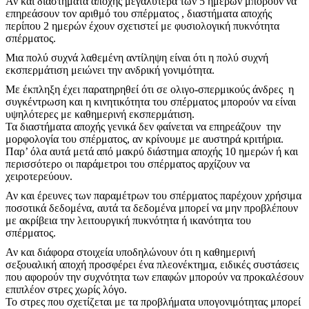
Αν και διαστήματα αποχής μεγαλύτερα των 5 ημερών μπορούν να
επηρεάσουν τον αριθμό του σπέρματος , διαστήματα αποχής
περίπου 2 ημερών έχουν σχετιστεί με φυσιολογική πυκνότητα
σπέρματος.
Μια πολύ συχνά λαθεμένη αντίληψη είναι ότι η πολύ συχνή
εκσπερμάτιση μειώνει την ανδρική γονιμότητα.
Με έκπληξη έχει παρατηρηθεί ότι σε ολιγο-σπερμικούς άνδρες η
συγκέντρωση και η κινητικότητα του σπέρματος μπορούν να είναι
υψηλότερες με καθημερινή εκσπερμάτιση.
Τα διαστήματα αποχής γενικά δεν φαίνεται να επηρεάζουν την
μορφολογία του σπέρματος, αν κρίνουμε με αυστηρά κριτήρια.
Παρ’ όλα αυτά μετά από μακρύ διάστημα αποχής 10 ημερών ή και
περισσότερο οι παράμετροι του σπέρματος αρχίζουν να
χειροτερεύουν.
Αν και έρευνες των παραμέτρων του σπέρματος παρέχουν χρήσιμα
ποσοτικά δεδομένα, αυτά τα δεδομένα μπορεί να μην προβλέπουν
με ακρίβεια την λειτουργική πυκνότητα ή ικανότητα του
σπέρματος.
Αν και διάφορα στοιχεία υποδηλώνουν ότι η καθημερινή
σεξουαλική αποχή προσφέρει ένα πλεονέκτημα, ειδικές συστάσεις
που αφορούν την συχνότητα των επαφών μπορούν να προκαλέσουν
επιπλέον στρες χωρίς λόγο.
Το στρες που σχετίζεται με τα προβλήματα υπογονιμότητας μπορεί