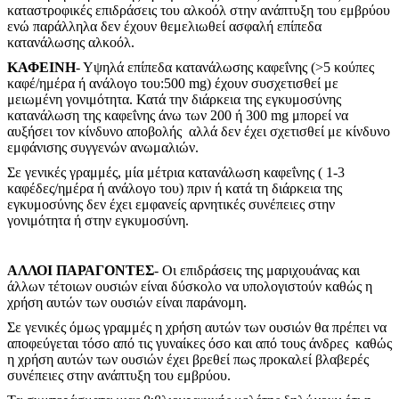
καταστροφικές επιδράσεις του αλκοόλ στην ανάπτυξη του εμβρύου
ενώ παράλληλα δεν έχουν θεμελιωθεί ασφαλή επίπεδα
κατανάλωσης αλκοόλ.
ΚΑΦΕΙΝΗ
- Υψηλά επίπεδα κατανάλωσης καφεΐνης (>5 κούπες
καφέ/ημέρα ή ανάλογο του:500 mg) έχουν συσχετισθεί με
μειωμένη γονιμότητα. Κατά την διάρκεια της εγκυμοσύνης
κατανάλωση της καφεΐνης άνω των 200 ή 300 mg μπορεί να
αυξήσει τον κίνδυνο αποβολής αλλά δεν έχει σχετισθεί με κίνδυνο
εμφάνισης συγγενών ανωμαλιών.
Σε γενικές γραμμές, μία μέτρια κατανάλωση καφεΐνης ( 1-3
καφέδες/ημέρα ή ανάλογο του) πριν ή κατά τη διάρκεια της
εγκυμοσύνης δεν έχει εμφανείς αρνητικές συνέπειες στην
γονιμότητα ή στην εγκυμοσύνη.
ΑΛΛΟΙ ΠΑΡΑΓΟΝΤΕΣ
- Οι επιδράσεις της μαριχουάνας και
άλλων τέτοιων ουσιών είναι δύσκολο να υπολογιστούν καθώς η
χρήση αυτών των ουσιών είναι παράνομη.
Σε γενικές όμως γραμμές η χρήση αυτών των ουσιών θα πρέπει να
αποφεύγεται τόσο από τις γυναίκες όσο και από τους άνδρες καθώς
η χρήση αυτών των ουσιών έχει βρεθεί πως προκαλεί βλαβερές
συνέπειες στην ανάπτυξη του εμβρύου.