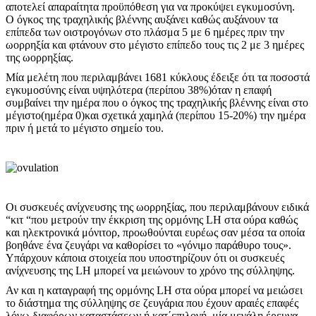
αποτελεί απαραίτητα προϋπόθεση για να προκύψει εγκυμοσύνη.
Ο όγκος της τραχηλικής βλέννης αυξάνει καθώς αυξάνουν τα
επίπεδα των οιστρογόνων στο πλάσμα 5 με 6 ημέρες πριν την
ωορρηξία και φτάνουν στο μέγιστο επίπεδο τους τις 2 με 3 ημέρες
της ωορρηξίας.
Μία μελέτη που περιλαμβάνει 1681 κύκλους έδειξε ότι τα ποσοστά
εγκυμοσύνης είναι υψηλότερα (περίπου 38%)όταν η επαφή
συμβαίνει την ημέρα που ο όγκος της τραχηλικής βλέννης είναι στο
μέγιστο(ημέρα 0)και σχετικά χαμηλά (περίπου 15-20%) την ημέρα
πριν ή μετά το μέγιστο σημείο του.
Οι συσκευές ανίχνευσης της ωορρηξίας, που περιλαμβάνουν ειδικά
“κιτ “που μετρούν την έκκριση της ορμόνης LH στα ούρα καθώς
και ηλεκτρονικά μόνιτορ, προωθούνται ευρέως σαν μέσα τα οποία
βοηθάνε ένα ζευγάρι να καθορίσει το «γόνιμο παράθυρο τους».
Υπάρχουν κάποια στοιχεία που υποστηρίζουν ότι οι συσκευές
ανίχνευσης της LH μπορεί να μειώνουν το χρόνο της σύλληψης.
Αν και η καταγραφή της ορμόνης LH στα ούρα μπορεί να μειώσει
το διάστημα της σύλληψης σε ζευγάρια που έχουν αραιές επαφές
λόγω διαφόρων καταστάσεων ή κατ΄επιλογή, μία μεγάλη έρευνα