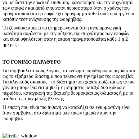
να μειώσει την ερωτική επιθυμία, ικανοποίηση και την συχνότητα
των επαφών και αυτό εντείνεται περισσότερο όταν ο χρόνος που
πραγματοποιείται η επαφή έχει προγραμματισθεί αυστηρά ή γίνεται
κατόπιν τεστ ανίχνευσης της ωορρηξίας.
Τα ζευγάρια πρέπει να ενημερώνονται ότι η αναπαραγωγική
ικανότητα αυξάνεται με την αύξηση της συχνότητας των επαφών
και είναι υψηλότερη όταν η επαφή πραγματοποιείται κάθε 1 ή 2
ημέρες .
ΤΟ ΓΟΝΙΜΟ ΠΑΡΑΘΥΡΟ
Για συμβουλευτικούς λόγους, το «γόνιμο παράθυρο» περιγράφεται
ως το εξαήμερο διάστημα που τελειώνει την ημέρα της ωορρηξίας.
Για κλινικούς σκοπούς , το διάστημα που χαρακτηρίζεται ως το πιο
γόνιμο μπορεί να εκτιμηθεί με μετρήσεις μεταξύ δυο κύκλων
περιόδου, καταγραφή της βασικής θερμοκρασίας σώματος ή με τα
στάδια της τραχηλικής βλέννης.
Η επαφή που είναι πιο πιθανή να καταλήξει σε εγκυμοσύνη είναι
όταν συμβαίνει στο διάστημα των τριών ημερών πριν την
ωορρηξία.