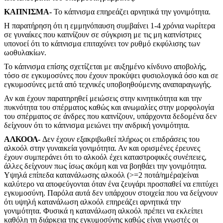
ΚΑΠΝΙΣΜΑ-
Το κάπνισμα επηρεάζει αρνητικά την γονιμότητα.
Η παρατήρηση ότι η εμμηνόπαυση συμβαίνει 1-4 χρόνια νωρίτερα
σε γυναίκες που καπνίζουν σε σύγκριση με τις μη καπνίστριες
υπονοεί ότι το κάπνισμα επιταχύνει τον ρυθμό εκφύλισης των
ωοθυλακίων.
Το κάπνισμα επίσης σχετίζεται με αυξημένο κίνδυνο αποβολής,
τόσο σε εγκυμοσύνες που έχουν προκύψει φυσιολογικά όσο και σε
εγκυμοσύνες μετά από τεχνικές υποβοηθούμενης αναπαραγωγής.
Αν και έχουν παρατηρηθεί μειώσεις στην κινητικότητα και την
πυκνότητα του σπέρματος καθώς και ανωμαλίες στην μορφολογία
του σπέρματος σε άνδρες που καπνίζουν, υπάρχοντα δεδομένα δεν
δείχνουν ότι το κάπνισμα μειώνει την ανδρική γονιμότητα.
ΑΛΚΟΟΛ-
Δεν έχουν εξακριβωθεί πλήρως οι επιδράσεις του
αλκοόλ στην γυναικεία γονιμότητα. Αν και ορισμένες έρευνες
έχουν συμπεράνει ότι το αλκοόλ έχει καταστροφικές συνέπειες,
άλλες δείχνουν πως ίσως ακόμη και να βοηθάει την γονιμότητα.
Υψηλά επίπεδα κατανάλωσης αλκοόλ (>=2 ποτά/ημέρα)είναι
καλύτερο να αποφεύγονται όταν ένα ζευγάρι προσπαθεί να επιτύχει
εγκυμοσύνη. Παρόλα αυτά δεν υπάρχουν στοιχεία που να δείχνουν
ότι υψηλή κατανάλωση αλκοόλ επηρεάζει αρνητικά την
γονιμότητα. Φυσικά η κατανάλωση αλκοόλ πρέπει να εκλείπει
καθόλη τη διάρκεια της εγκυμοσύνης καθώς είναι γνωστές οι