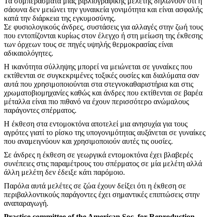
Τα συμπεράσματα μιας βιβλιογραφικής μελέτης δηλώνουν ότι η
σάουνα δεν μειώνει την γυναικεία γονιμότητα και είναι ασφαλής
κατά την διάρκεια της εγκυμοσύνης.
Σε φυσιολογικούς άνδρες, συστάσεις για αλλαγές στην ζωή τους
που εντοπίζονται κυρίως στον έλεγχο ή στη μείωση της έκθεσης
των όρχεων τους σε πηγές υψηλής θερμοκρασίας είναι
αδικαιολόγητες.
Η ικανότητα σύλληψης μπορεί να μειώνεται σε γυναίκες που
εκτίθενται σε συγκεκριμένες τοξικές ουσίες και διαλύματα σαν
αυτά που χρησιμοποιούνται στα στεγνοκαθαριστήρια και στις
χρωματοβιομηχανίες καθώς και άνδρες που εκτίθενται σε βαρέα
μέταλλα είναι πιο πιθανό να έχουν περισσότερο ανώμαλους
παράγοντες σπέρματος.
Η έκθεση στα εντομοκτόνα αποτελεί μια ανησυχία για τους
αγρότες γιατί το ρίσκο της υπογονιμότητας αυξάνεται σε γυναίκες
που αναμειγνύουν και χρησιμοποιούν αυτές τις ουσίες.
Σε άνδρες η έκθεση σε γεωργικά εντομοκτόνα έχει βλαβερές
συνέπειες στις παραμέτρους του σπέρματος σε μία μελέτη αλλά
άλλη μελέτη δεν έδειξε κάτι παρόμοιο.
Παρόλα αυτά μελέτες σε ζώα έχουν δείξει ότι η έκθεση σε
περιβαλλοντικούς παράγοντες έχει σημαντικές επιπτώσεις στην
αναπαραγωγή.
Practice committee of the American Soc. for Reproduction-