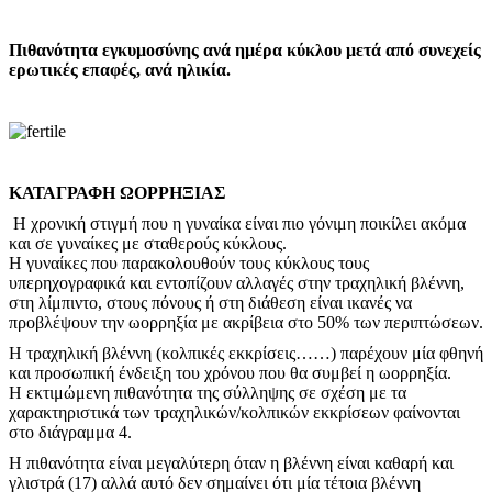
Πιθανότητα εγκυμοσύνης ανά ημέρα κύκλου μετά από συνεχείς
ερωτικές επαφές, ανά ηλικία.
ΚΑΤΑΓΡΑΦΗ ΩΟΡΡΗΞΙΑΣ
Η χρονική στιγμή που η γυναίκα είναι πιο γόνιμη ποικίλει ακόμα
και σε γυναίκες με σταθερούς κύκλους.
Η γυναίκες που παρακολουθούν τους κύκλους τους
υπερηχογραφικά και εντοπίζουν αλλαγές στην τραχηλική βλέννη,
στη λίμπιντο, στους πόνους ή στη διάθεση είναι ικανές να
προβλέψουν την ωορρηξία με ακρίβεια στο 50% των περιπτώσεων.
Η τραχηλική βλέννη (κολπικές εκκρίσεις……) παρέχουν μία φθηνή
και προσωπική ένδειξη του χρόνου που θα συμβεί η ωορρηξία.
Η εκτιμώμενη πιθανότητα της σύλληψης σε σχέση με τα
χαρακτηριστικά των τραχηλικών/κολπικών εκκρίσεων φαίνονται
στο διάγραμμα 4.
Η πιθανότητα είναι μεγαλύτερη όταν η βλέννη είναι καθαρή και
γλιστρά (17) αλλά αυτό δεν σημαίνει ότι μία τέτοια βλέννη