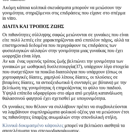
Ακόμη κάποια κολπικά σκευάσματα μπορούν να μειώσουν την
γονιμότητα, στηριζόμενοι στις επιδράσεις που είχανε στο σπέρμα
in vitro.
ΔΙΑΙΤΑ ΚΑΙ ΤΡΟΠΟΣ ΖΩΗΣ
Οι πιθανότητες σύλληψης σαφώς μειώνονται σε γυναίκες που είναι
είτε πολύ λεπτές είτε χαρακτηρίζονται από επιπλέον πάχος, αλλά τα
επιστημονικά δεδομένα που περιγράφουν τις επιδράσεις των
φυσιολογικών αλλαγών στην γονιμότητα μιας γυναίκας που έχει
ωορρηξία είναι λίγα.
Αν και ένας υγιεινός τρόπος ζωής βελτιώνει την γονιμότητα των
γυναικών με ωοθηκική δυσλειτουργία(37), υπάρχουν λίγα στοιχεία
που συσχετίζουν τα ποικίλα διαιτολόγια που υπάρχουν (όπως οι
χορτοφαγικές δίαιτες, χαμηλού λίπους δίαιτες, οι πλούσιες σε
βιταμίνες δίαιτες, τα αντιοξειδωτικά ή συνταγές με βότανα) με την
βελτίωση της γονιμότητας ή επηρεάζοντας το φύλο του παιδιού.
Υψηλά επίπεδα υδραργύρου στο αίμα από μεγάλη κατανάλωση
θαλασσινού φαγητού έχει σχετισθεί με υπογονιμότητα.
Οι γυναίκες που θέλουν να συλλάβουν πρέπει να συμβουλεύονται
να λαμβάνουν συμπληρώματα φολικού οξέος για να μειώσουν έτσι
τις πιθανότητες ύπαρξης ανωμαλιών στην σπονδυλική στήλη.
Κλινικά δοκιμασμένο κάψουλες
μπορεί να βελτιώσει αισθητά τα
αποτελέσματα του σπερμοδιαγράμματος.