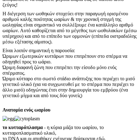
ζεύγος!
Η διέγερση των ωοθηκών στοχεύει στην παραγωγή ορισμένου
αριθμού καλής ποιότητας ωαρίων & την χρονική στιγμή της
ωοληψίας είναι σημαντικό να συλλέξουμε ένα κατάλληλο αριθμό
ωαρίων. Αυτό καθορίζεται από το μέγεθος των ωοθυλακίων (μέσω
υπέρηχου) και από το επίπεδο των ορμονών (επίπεδα οιστραδιόλης
μέσω εξέτασης αίματος).
Είναι λοιπόν σημαντική η παρουσία:
Ώριμων εξωτερικών κυττάρων που επιτρέπουν στο σπέρμα να
οδηγηθεί προς το ωάριο.
Ώριμη διαφανή ζώνη που επιτρέπει την είσοδο μόνο ενός
σπέρματος.
Ώριμο κύτταρο στο σωστό στάδιο ανάπτυξης που περιέχει το μισό
γενετικό υλικό (για να συγχωνευθεί με το σπέρμα που περιέχει το
άλλο μισό) οδηγώντας έτσι στην δημιουργία του εμβρύου (ένα
γενετικό μίγμα και από τους δύο γονείς)
Ανατομία ενός ωαρίου
το κυτταρόπλασμα
- η κύρια μάζα του ωαρίου, το
κυτταροπλασματικό υλικό,
το DNA και οι αποθήκες ενέργειας βρίσκονται εδώ.