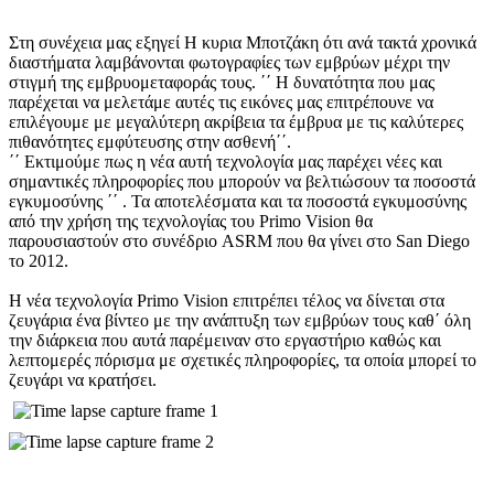
Στη συνέχεια μας εξηγεί Η κυρια Μποτζάκη ότι ανά τακτά χρονικά
διαστήματα λαμβάνονται φωτογραφίες των εμβρύων μέχρι την
στιγμή της εμβρυομεταφοράς τους. ΄΄ Η δυνατότητα που μας
παρέχεται να μελετάμε αυτές τις εικόνες μας επιτρέπουνε να
επιλέγουμε με μεγαλύτερη ακρίβεια τα έμβρυα με τις καλύτερες
πιθανότητες εμφύτευσης στην ασθενή΄΄.
΄΄ Εκτιμούμε πως η νέα αυτή τεχνολογία μας παρέχει νέες και
σημαντικές πληροφορίες που μπορούν να βελτιώσουν τα ποσοστά
εγκυμοσύνης ΄΄ . Τα αποτελέσματα και τα ποσοστά εγκυμοσύνης
από την χρήση της τεχνολογίας του Primo Vision θα
παρουσιαστούν στο συνέδριο ASRM που θα γίνει στο San Diego
το 2012.
Η νέα τεχνολογία Primo Vision επιτρέπει τέλος να δίνεται στα
ζευγάρια ένα βίντεο με την ανάπτυξη των εμβρύων τους καθ΄ όλη
την διάρκεια που αυτά παρέμειναν στο εργαστήριο καθώς και
λεπτομερές πόρισμα με σχετικές πληροφορίες, τα οποία μπορεί το
ζευγάρι να κρατήσει.