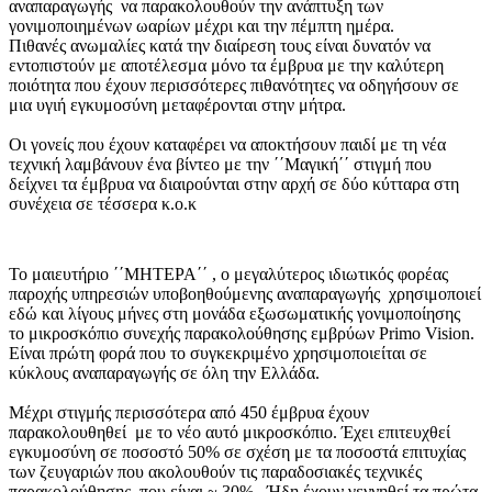
αναπαραγωγής να παρακολουθούν την ανάπτυξη των
γονιμοποιημένων ωαρίων μέχρι και την πέμπτη ημέρα.
Πιθανές ανωμαλίες κατά την διαίρεση τους είναι δυνατόν να
εντοπιστούν με αποτέλεσμα μόνο τα έμβρυα με την καλύτερη
ποιότητα που έχουν περισσότερες πιθανότητες να οδηγήσουν σε
μια υγιή εγκυμοσύνη μεταφέρονται στην μήτρα.
Οι γονείς που έχουν καταφέρει να αποκτήσουν παιδί με τη νέα
τεχνική λαμβάνουν ένα βίντεο με την ΄΄Μαγική΄΄ στιγμή που
δείχνει τα έμβρυα να διαιρούνται στην αρχή σε δύο κύτταρα στη
συνέχεια σε τέσσερα κ.ο.κ
Το μαιευτήριο ΄΄ΜΗΤΕΡΑ΄΄ , ο μεγαλύτερος ιδιωτικός φορέας
παροχής υπηρεσιών υποβοηθούμενης αναπαραγωγής χρησιμοποιεί
εδώ και λίγους μήνες στη μονάδα εξωσωματικής γονιμοποίησης
το μικροσκόπιο συνεχής παρακολούθησης εμβρύων Primo Vision.
Είναι πρώτη φορά που το συγκεκριμένο χρησιμοποιείται σε
κύκλους αναπαραγωγής σε όλη την Ελλάδα.
Μέχρι στιγμής περισσότερα από 450 έμβρυα έχουν
παρακολουθηθεί με το νέο αυτό μικροσκόπιο. Έχει επιτευχθεί
εγκυμοσύνη σε ποσοστό 50% σε σχέση με τα ποσοστά επιτυχίας
των ζευγαριών που ακολουθούν τις παραδοσιακές τεχνικές
παρακολούθησης που είναι ~ 30%. Ήδη έχουν γεννηθεί τα πρώτα