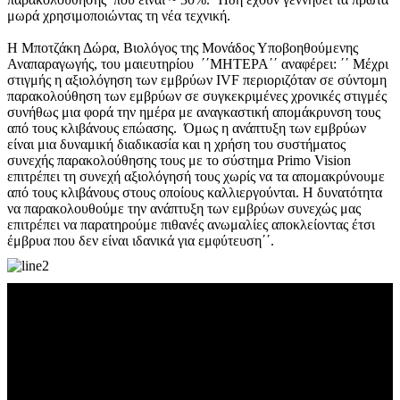
μωρά χρησιμοποιώντας τη νέα τεχνική.
Η Μποτζάκη Δώρα, Βιολόγος της Μονάδος Υποβοηθούμενης
Αναπαραγωγής, του μαιευτηρίου ΄΄ΜΗΤΕΡΑ΄΄ αναφέρει: ΄΄ Μέχρι
στιγμής η αξιολόγηση των εμβρύων IVF περιοριζόταν σε σύντομη
παρακολούθηση των εμβρύων σε συγκεκριμένες χρονικές στιγμές
συνήθως μια φορά την ημέρα με αναγκαστική απομάκρυνση τους
από τους κλιβάνους επώασης. Όμως η ανάπτυξη των εμβρύων
είναι μια δυναμική διαδικασία και η χρήση του συστήματος
συνεχής παρακολούθησης τους με το σύστημα Primo Vision
επιτρέπει τη συνεχή αξιολόγησή τους χωρίς να τα απομακρύνουμε
από τους κλιβάνους στους οποίους καλλιεργούνται. Η δυνατότητα
να παρακολουθούμε την ανάπτυξη των εμβρύων συνεχώς μας
επιτρέπει να παρατηρούμε πιθανές ανωμαλίες αποκλείοντας έτσι
έμβρυα που δεν είναι ιδανικά για εμφύτευση΄΄.