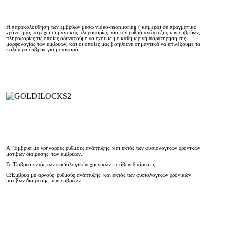
Η παρακολούθηση των εμβρύων μέσω video-monitoring ( κάμερα) σε πραγματικό
χρόνο μας παρέχει σημαντικές πληροφορίες για τον ρυθμό ανάπτυξης των εμβρύων,
πληροφορίες τις οποίες αδυνατούμε να έχουμε με καθημερινή παρατήρηση της
μορφολογίας των εμβρύων, και οι οποίες μας βοηθούνε σημαντικά να επιλέξουμε τα
καλύτερα έμβρυα για μεταφορά .
A:¨Έμβρυα με γρήγορους ρυθμούς ανάπτυξης και εκτός των φυσιολογικών χρονικών
μοτίβων διαίρεσης των εμβρύων.
B:¨Έμβρυα εντός των φυσιολογικών χρονικών μοτίβων διαίρεσης
C:Έμβρυα με αργούς ρυθμούς ανάπτυξης και εκτός των φυσιολογικών χρονικών
μοτίβων διαίρεσης των εμβρύων.