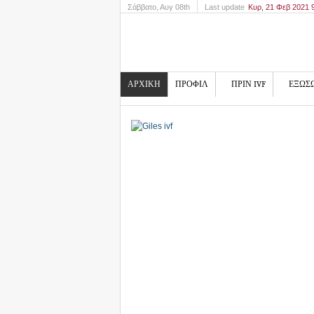
Σάββατο
, Αυγ 08th
Last update
Κυρ, 21 Φεβ 2021
ΑΡΧΙΚΗ
ΠΡΟΦΙΛ
ΠΡΙΝ IVF
ΕΞΩΣ