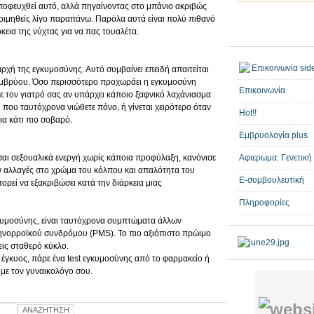
ποφευχθεί αυτό, αλλά πηγαίνοντας στο μπάνιο ακριβώς
κοιμηθείς λίγο παραπάνω. Παρόλα αυτά είναι πολύ πιθανό
κεια της νύχτας για να πας τουαλέτα.
ρχή της εγκυμοσύνης. Αυτό συμβαίνει επειδή απαιτείται
εμβρύου. Όσο περισσότερο προχωράει η εγκυμοσύνη
Επικοινωνία
τε τον γιατρό σας αν υπάρχει κάποιο ξαφνικό λαχάνιασμα
 που ταυτόχρονα νιώθετε πόνο, ή γίνεται χειρότερο όταν
Hot!!
ια κάτι πιο σοβαρό.
Εμβρυολογία plus
είσαι σεξουαλικά ενεργή χωρίς κάποια προφύλαξη, κανόνισε
Αφιερωμα: Γενετική
ν αλλαγές στο χρώμα του κόλπου και απαλότητα του
E-συμβουλευτική
ρεί να εξακριβώσει κατά την διάρκεια μιας
Πληροφορίες
κυμοσύνης, είναι ταυτόχρονα συμπτώματα άλλων
νορροϊκού συνδρόμου (PMS). Το πιο αξιόπιστο πρώιμο
εις σταθερό κύκλο.
 έγκυος, πάρε ένα test εγκυμοσύνης από το φαρμακείο ή
ύ με τον γυναικολόγο σου.