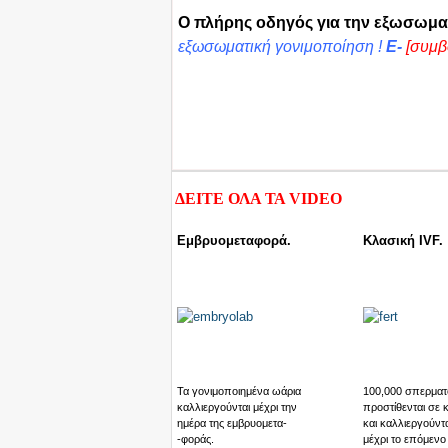
Ο πλήρης οδηγός για την εξωσωμα
εξωσωματική γονιμοποίηση !
E-
[συμβ
ΔΕΙΤΕ ΟΛΑ ΤΑ
VIDEO
Εμβρυομεταφορά.
Κλασική IVF.
Τα γονιμοποιημένα ωάρια
100,000 σπερματ
καλλιεργούνται μέχρι την
προστίθενται σε 
ημέρα της εμβρυομετα-
και καλλιεργούντα
-φοράς.
μέχρι το επόμενο