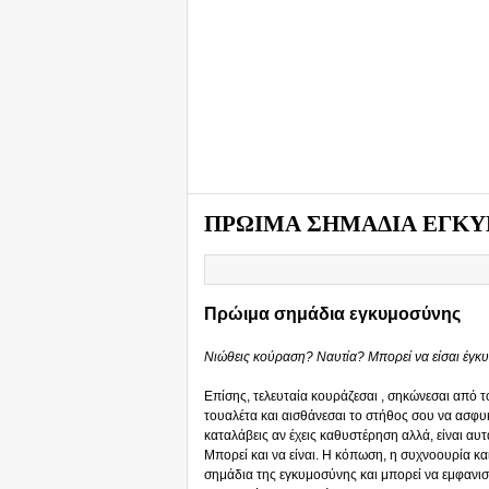
ΠΡΩΙΜΑ ΣΗΜΑΔΙΑ ΕΓΚ
Πρώιμα σημάδια εγκυμοσύνης
Νιώθεις κούραση? Ναυτία? Μπορεί να είσαι έγκ
Επίσης, τελευταία κουράζεσαι , σηκώνεσαι από τ
τουαλέτα και αισθάνεσαι το στήθος σου να ασφυκτ
καταλάβεις αν έχεις καθυστέρηση αλλά, είναι α
Μπορεί και να είναι. Η κόπωση, η συχνοουρία κα
σημάδια της εγκυμοσύνης και μπορεί να εμφανιστο