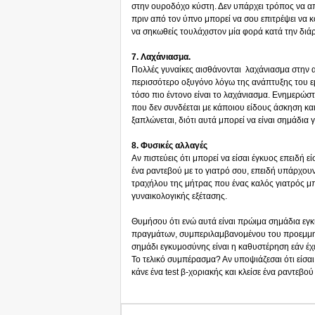
στην ουροδόχο κύστη. Δεν υπάρχει τρόπος να α
πριν από τον ύπνο μπορεί να σου επιτρέψει να 
να σηκωθείς τουλάχιστον μία φορά κατά την διάρ
7. Λαχάνιασμα.
Πολλές γυναίκες αισθάνονται λαχάνιασμα στην α
περισσότερο οξυγόνο λόγω της ανάπτυξης του 
τόσο πιο έντονο είναι το λαχάνιασμα. Ενημερώσ
που δεν συνδέεται με κάποιου είδους άσκηση και
ξαπλώνεται, διότι αυτά μπορεί να είναι σημάδια γ
8. Φυσικές αλλαγές
Αν πιστεύεις ότι μπορεί να είσαι έγκυος επειδή 
ένα ραντεβού με το γιατρό σου, επειδή υπάρχου
τραχήλου της μήτρας που ένας καλός γιατρός μπο
γυναικολογικής εξέτασης.
Θυμήσου ότι ενώ αυτά είναι πρώιμα σημάδια εγ
πραγμάτων, συμπεριλαμβανομένου του προεμμη
σημάδι εγκυμοσύνης είναι η καθυστέρηση εάν έχ
Το τελικό συμπέρασμα? Αν υποψιάζεσαι ότι είσαι
κάνε ένα test β-χοριακής και κλείσε ένα ραντεβο