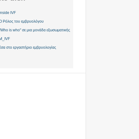
Inside IVF
Ο Ρόλος του εμβρυολόγου
"Who is who" σε μια μονάδα εξωσωματικής
M_IVF
έσα στο εργαστήριο εμβρυολογίας