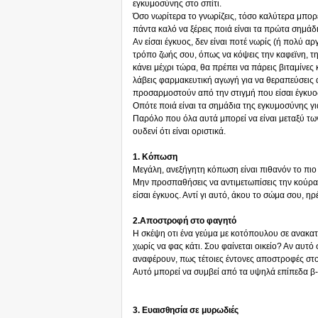
εγκυμοσύνης στο σπίτι.
Όσο νωρίτερα το γνωρίζεις, τόσο καλύτερα μπορε
πάντα καλό να ξέρεις ποιά είναι τα πρώτα σημάδ
Αν είσαι έγκυος, δεν είναι ποτέ νωρίς (ή πολύ αρ
τρόπο ζωής σου, όπως να κόψεις την καφεϊνη, την 
κάνει μέχρι τώρα, θα πρέπει να πάρεις βιταμίνες
λάβεις φαρμακευτική αγωγή για να θεραπεύσεις
προσαρμοστούν από την στιγμή που είσαι έγκυο
Οπότε ποιά είναι τα σημάδια της εγκυμοσύνης γι
Παρόλο που όλα αυτά μπορεί να είναι μεταξύ τ
ουδενί ότι είναι οριστικά.
1. Κόπωση
Μεγάλη, ανεξήγητη κόπωση είναι πιθανόν το πιο 
Μην προσπαθήσεις να αντιμετωπίσεις την κούρασ
είσαι έγκυος. Αντί γι αυτό, άκου το σώμα σου, η
2.Αποστροφή στο φαγητό
Η σκέψη οτι ένα γεύμα με κοτόπουλου σε ανακατε
χωρίς να φας κάτι. Σου φαίνεται οικείο? Αν αυτό 
αναφέρουν, πως τέτοιες έντονες αποστροφές στ
Αυτό μπορεί να συμβεί από τα υψηλά επίπεδα 
3. Ευαισθησία σε μυρωδιές