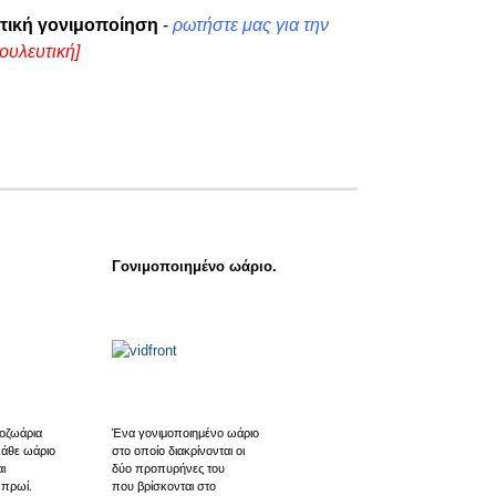
τική γονιμοποίηση
-
ρωτήστε μας για την
ουλευτική]
Γονιμοποιημένο ωάριο.
οζωάρια
Ένα γονιμοποιημένο ωάριο
κάθε ωάριο
στο οποίο διακρίνονται οι
ι
δύο προπυρήνες του
 πρωί.
που βρίσκονται στο