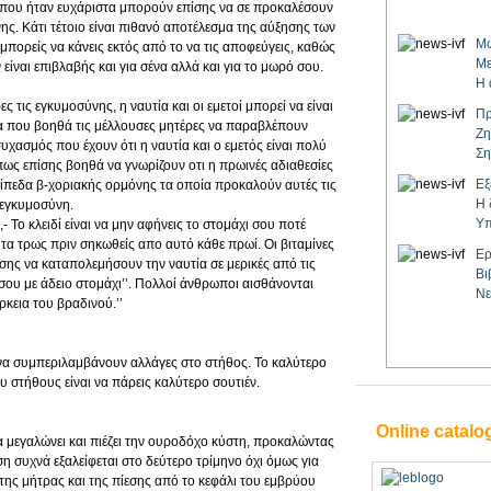
 που ήταν ευχάριστα μπορούν επίσης να σε προκαλέσουν
ης. Κάτι τέτοιο είναι πιθανό αποτέλεσμα της αύξησης των
Μω
πορείς να κάνεις εκτός από το να τις αποφεύγεις, καθώς
Με
 είναι επιβλαβής και για σένα αλλά και για το μωρό σου.
Η 
τις εγκυμοσύνης, η ναυτία και οι εμετοί μπορεί να είναι
Πρ
α που βοηθά τις μέλλουσες μητέρες να παραβλέπουν
Ζη
υχασμός που έχουν ότι η ναυτία και ο εμετός είναι πολύ
Ση
ως επίσης βοηθά να γνωρίζουν οτι η πρωινές αδιαθεσίες
Εξ
επίπεδα β-χοριακής ορμόνης τα οποία προκαλούν αυτές τις
Η 
 εγκυμοσύνη.
Υπ
 Το κλειδί είναι να μην αφήνεις το στομάχι σου ποτέ
α τα τρως πριν σηκωθείς απο αυτό κάθε πρωί. Οι βιταμίνες
Ερ
σης να καταπολεμήσουν την ναυτία σε μερικές από τις
Βι
ς σου με άδειο στομάχι’’. Πολλοί άνθρωποι αισθάνονται
Νε
ρκεια του βραδινού.’’
να συμπεριλαμβάνουν αλλάγες στο στήθος. Το καλύτερο
υ στήθους είναι να πάρεις καλύτερο σουτιέν.
Online catalo
α μεγαλώνει και πιέζει την ουροδόχο κύστη, προκαλώντας
η συχνά εξαλείφεται στο δεύτερο τρίμηνο όχι όμως για
ης μήτρας και της πίεσης από το κεφάλι του εμβρύου