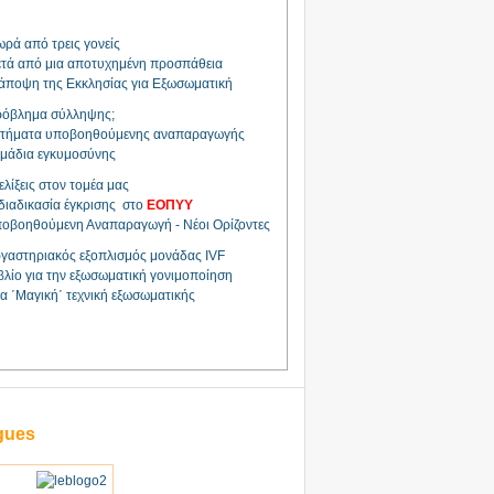
ρά από τρεις γονείς
τά από μια αποτυχημένη προσπάθεια
άποψη της Εκκλησίας για Εξωσωματική
όβλημα σύλληψης;
τήματα υποβοηθούμενης αναπαραγωγής
μάδια εγκυμοσύνης
ελίξεις στον τομέα μας
διαδικασία έγκρισης στο
ΕΟΠΥΥ
οβοηθούμενη Αναπαραγωγή - Νέοι Ορίζοντες
γαστηριακός εξοπλισμός μονάδας IVF
βλίο για την εξωσωματική γονιμοποίηση
α ΄Μαγική΄ τεχνική εξωσωματικής
gues