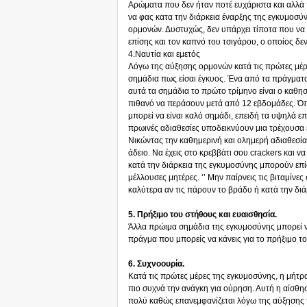
Αρώματα που δεν ήταν ποτέ ευχάριστα και αλλά
να φας κατα την διάρκεια έναρξης της εγκυμοσύν
ορμονών. Δυστυχώς, δεν υπάρχει τίποτα που να μ
επίσης και τον καπνό του τσιγάρου, ο οποίος δεν
4.Ναυτία και εμετός
Λόγω της αύξησης ορμονών κατά τις πρώτες μέρες 
σημάδια πως είσαι έγκυος. Ένα από τα πράγματ
αυτά τα σημάδια το πρώτο τρίμηνο είναι ο καθησ
πιθανό να περάσουν μετά από 12 εβδομάδες. Όπ
μπορεί να είναι καλό σημάδι, επειδή τα υψηλά 
πρωινές αδιαθεσίες υποδεικνύουν μια τρέχουσα
Νικώντας την καθημερινή και ολημερή αδιαθεσία,-
άδειο. Να έχεις στο κρεββάτι σου crackers και ν
κατά την διάρκεια της εγκυμοσύνης μπορούν επί
μέλλουσες μητέρες. ‘’ Μην παίρνεις τις βιταμίνε
καλύτερα αν τις πάρουν το βράδυ ή κατά την διά
5. Πρήξιμο του στήθους και ευαισθησία.
Άλλα πρώιμα σημάδια της εγκυμοσύνης μπορεί 
πράγμα που μπορείς να κάνεις για το πρήξιμο το
6. Συχνοουρία.
Κατά τις πρώτες μέρες της εγκυμοσύνης, η μήτρ
πιο συχνά την ανάγκη για ούρηση. Αυτή η αίσθησ
πολύ καθώς επανεμφανίζεται λόγω της αύξησης τ