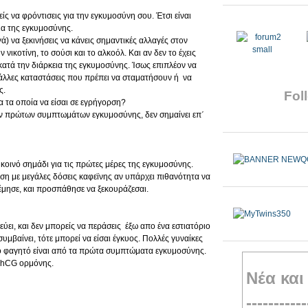
ίς να φρόντισεις για την εγκυμοσύνη σου. Έτσι είναι
ια της εγκυμοσύνης.
γά) να ξεκινήσεις να κάνεις σημαντικές αλλαγές στον
νικοτίνη, το σούσι και το αλκοόλ. Και αν δεν το έχεις
 κατά την διάρκεια της εγκυμοσύνης. Ίσως επιπλέον να
 άλλες καταστάσεις που πρέπει να σταματήσουν ή να
ς.
Foll
α τα οποία να είσαι σε εγρήγορση?
ων πρώτων συμπτωμάτων εγκυμοσύνης, δεν σημαίνει επ΄
κοινό σημάδι για τις πρώτες μέρες της εγκυμοσύνης.
η με μεγάλες δόσεις καφεϊνης αν υπάρχει πιθανότητα να
ρέμησε, και προσπάθησε να ξεκουράζεσαι.
ύει, και δεν μπορείς να περάσεις έξω απο ένα εστιατόριο
συμβαίνει, τότε μπορεί να είσαι έγκυος. Πολλές γυναίκες
ο φαγητό είναι από τα πρώτα συμπτώματα εγκυμοσύνης.
β-hCG ορμόνης.
Νέα και
-----------