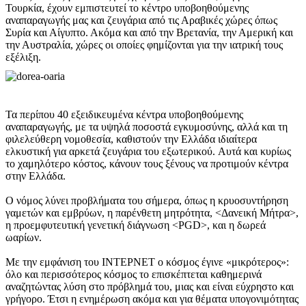
Τουρκία, έχουν εμπιστευτεί το κέντρο υποβοηθούμενης
αναπαραγωγής μας και ζευγάρια από τις Αραβικές χώρες όπως
Συρία και Αίγυπτο. Ακόμα και από την Βρετανία, την Αμερική και
την Αυστραλία, χώρες οι οποίες φημίζονται για την ιατρική τους
εξέλιξη.
Τα περίπου 40 εξειδικευμένα κέντρα υποβοηθούμενης
αναπαραγωγής, με τα υψηλά ποσοστά εγκυμοσύνης, αλλά και τη
φιλελεύθερη νομοθεσία, καθιστούν την Ελλάδα ιδιαίτερα
ελκυστική για αρκετά ζευγάρια του εξωτερικού. Aυτά και κυρίως
το χαμηλότερο κόστος, κάνουν τους ξένους να προτιμούν κέντρα
στην Eλλάδα.
O νόμος λύνει προβλήματα του σήμερα, όπως η κρυοσυντήρηση
γαμετών και εμβρύων, η παρένθετη μητρότητα, <Δανεική Μήτρα>,
η προεμφυτευτική γενετική διάγνωση <PGD>, και η δωρεά
ωαρίων.
Με την εμφάνιση του ΙΝΤΕΡΝΕΤ ο κόσμος έγινε «μικρότερος»:
όλο και περισσότερος κόσμος το επισκέπτεται καθημερινά
αναζητώντας λύση στο πρόβλημά του, μιας και είναι εύχρηστο και
γρήγορο. Έτσι η ενημέρωση ακόμα και για θέματα υπογονιμότητας