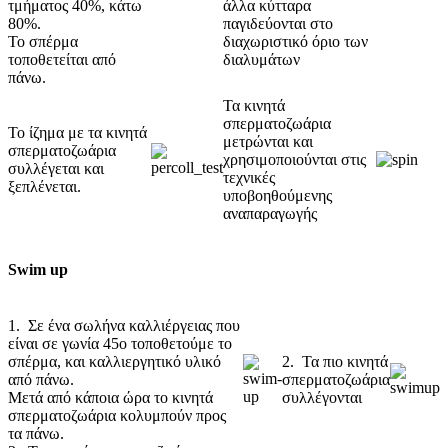
τμήματος 40%, κάτω
άλλα κύτταρα
80%.
παγιδεύονται στο
Το σπέρμα
διαχωριστικό όριο των
τοποθετείται από
διαλυμάτων
πάνω.
Τα κινητά
σπερματοζωάρια
Το ίζημα με τα κινητά
μετρώνται και
σπερματοζωάρια
χρησιμοποιούνται στις
συλλέγεται και
τεχνικές
ξεπλένεται.
υποβοηθούμενης
αναπαραγωγής
Swim up
1. Σε ένα σωλήνα καλλιέργειας που
είναι σε γωνία 45o τοποθετούμε το
σπέρμα, και καλλιεργητικό υλικό
2. Τα πιο κινητά
από πάνω.
σπερματοζωάρια
Μετά από κάποια ώρα το κινητά
συλλέγονται
σπερματοζωάρια κολυμπούν προς
τα πάνω.