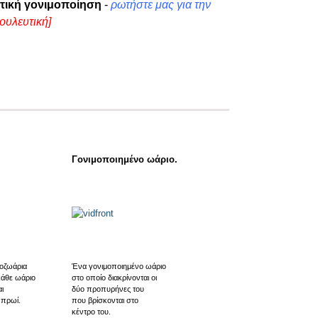
τική γονιμοποίηση
-
ρωτήστε μας για την
ουλευτική]
Γονιμοποιημένο ωάριο.
οζωάρια
Ένα γονιμοποιημένο ωάριο
κάθε ωάριο
στο οποίο διακρίνονται οι
ι
δύο προπυρήνες του
 πρωί.
που βρίσκονται στο
κέντρο του.