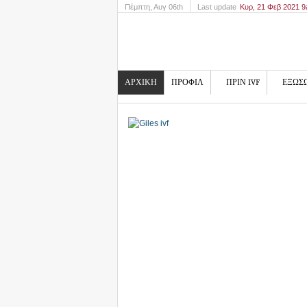
Πέμπτη
, Αυγ 06th
Last update
Κυρ, 21 Φεβ 2021 
ΑΡΧΙΚΗ
ΠΡΟΦΙΛ
ΠΡΙΝ IVF
ΕΞΩΣ