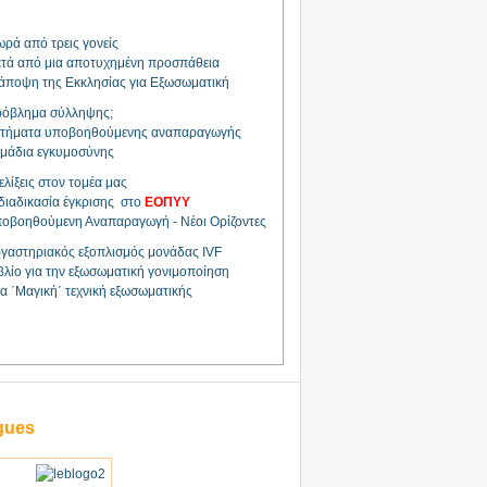
ρά από τρεις γονείς
τά από μια αποτυχημένη προσπάθεια
άποψη της Εκκλησίας για Εξωσωματική
όβλημα σύλληψης;
τήματα υποβοηθούμενης αναπαραγωγής
μάδια εγκυμοσύνης
ελίξεις στον τομέα μας
διαδικασία έγκρισης στο
ΕΟΠΥΥ
οβοηθούμενη Αναπαραγωγή - Νέοι Ορίζοντες
γαστηριακός εξοπλισμός μονάδας IVF
βλίο για την εξωσωματική γονιμοποίηση
α ΄Μαγική΄ τεχνική εξωσωματικής
gues