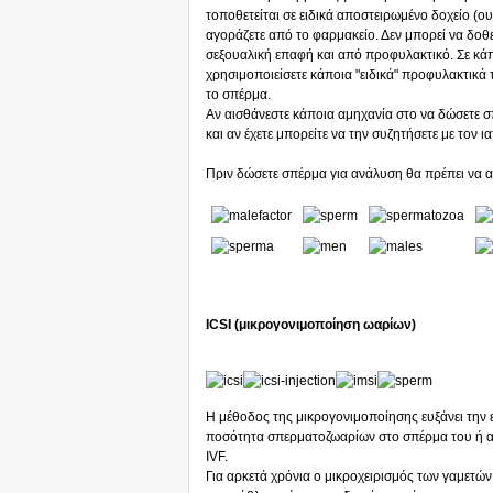
τοποθετείται σε ειδικά αποστειρωμένο δοχείο (ου
αγοράζετε από το φαρμακείο. Δεν μπορεί να δοθ
σεξουαλική επαφή και από προφυλακτικό. Σε κάπ
χρησιμοποιείσετε κάποια "ειδικά" προφυλακτικά 
το σπέρμα.
Αν αισθάνεστε κάποια αμηχανία στο να δώσετε 
και αν έχετε μπορείτε να την συζητήσετε με τον ι
Πριν δώσετε σπέρμα για ανάλυση θα πρέπει να απ
ICSI (μικρογονιμοποίηση ωαρίων)
Η μέθοδος της μικρογονιμοποίησης ευξάνει την 
ποσότητα σπερματοζωαρίων στο σπέρμα του ή αν
IVF.
Για αρκετά χρόνια ο μικροχειρισμός των γαμετών