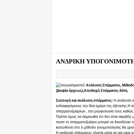
ΑΝΔΡΙΚΗ ΥΠΟΓΟΝΙΜΟΤ
Ανάλυση Σπέρματος, Μέθοδο
(βιοψία όρχεως),Αποδοχή Σπέρματος δότη.
Συλλογή και ανάλυση σπέρματος:
Η ανάλυση σ
ενδιαφερόμενος την ίδια ημέρα της εξέτασης.Η α
σπερματοζωαρίων , την μορφολογία τους καθώς κ
Πρέπει όμως να σημειωθεί ότι δεν είναι ακριβής μ
ποσο το σπερματοζωάριο μπορεί να διεισδύσει τ
κατευθύνει στο τι μέθοδο γονιμοποίησης θα χρη
Η ανάλυση σπέρματος γίνεται μέσα σε μία ώρα α