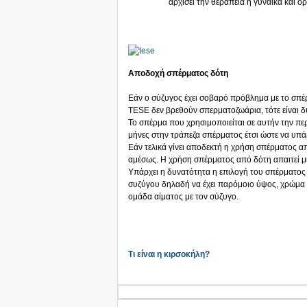
αρχισει την θεραπεία η γυναίκα και ο
Αποδοχή σπέρματος δότη
Εάν ο σύζυγος έχει σοβαρό πρόβλημα με το σπέ
TESE δεν βρεθούν σπερματοζωάρια, τότε είναι δ
Το σπέρμα που χρησιμοποιείται σε αυτήν την πε
μήνες στην τράπεζα σπέρματος έτσι ώστε να υπάρ
Εάν τελικά γίνει αποδεκτή η χρήση σπέρματος απ
αμέσως. Η χρήση σπέρματος από δότη απαιτεί μ
Υπάρχει η δυνατότητα η επιλογή του σπέρματος 
συζύγου δηλαδή να έχει παρόμοιο ύψος, χρώμα μ
ομάδα αίματος με τον σύζυγο.
Τι είναι η κιρσοκήλη?