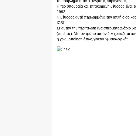
το πρόβλημα ήταν ο ανδρικός παράγοντας.
Η πιό σπουδαία και επιτυχημένη μέθοδος είναι 
1992.
Η μέθοδος αυτή περιλαμβάνει την απλή διαδικασί
ICSI.
Σε αυτην την περίπτωση ένα σπερματοζωάριο δια
(πιπέτας). Με τον τρόπο αυτόν δεν χρειάζεται απ
η γονιμοποίηση όπως γίνεται "φυσιολογικά".