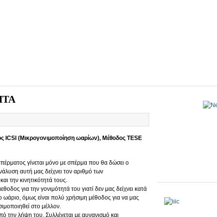
ΗΤΑ
ς ICSI (Μικρογονιμοποίηση ωαρίων), Μέθοδος TESE
πέρματος γίνεται μόνο με σπέρμα που θα δώσει ο
νάλυση αυτή μας δείχνει τον αριθμό των
αι την κινητικότητά τους.
εθοδος για την γονιμότητά του γιατί δεν μας δείχνει κατά
ο ωάριο, όμως είναι πολύ χρήσιμη μέθοδος για να μας
σιμοποιηθεί στο μέλλον.
πό την λήψη του. Συλλέγεται με αυνανισμό και