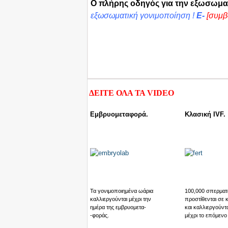
Ο πλήρης οδηγός για την εξωσωμα
εξωσωματική γονιμοποίηση !
E-
[συμβ
ΔΕΙΤΕ ΟΛΑ ΤΑ
VIDEO
Εμβρυομεταφορά.
Κλασική IVF.
Τα γονιμοποιημένα ωάρια
100,000 σπερματ
καλλιεργούνται μέχρι την
προστίθενται σε 
ημέρα της εμβρυομετα-
και καλλιεργούντα
-φοράς.
μέχρι το επόμενο