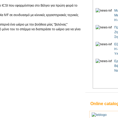
το ICSI που εφαρμόστηκε στο Βέλγιο για πρώτη φορά το
Μω
α IVF σε συνδυασμό με κλινικές εργαστηριακές τεχνικές
Με
Η 
περνά ένα ωάριο με την βοήθεια μίας "βελόνας"
Πρ
ό μόνο του το σπέρμα να διαπεράσει το ωάριο για να γίνει
Ζη
Ση
Εξ
Η 
Υπ
Ερ
Βι
Νε
Online catalo