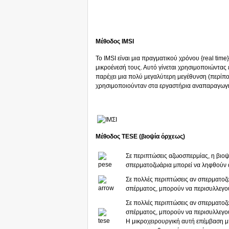
Μέθοδος IMSI
Το IMSI είναι μια πραγματικού χρόνου {real time
μικροένεσή τους. Αυτό γίνεται χρησιμοποιώντας 
παρέχει μια πολύ μεγαλύτερη μεγέθυνση (περίπο
χρησιμοποιούνταν στα εργαστήρια αναπαραγωγής 
Μέθοδος TESE (βιοψία όρχεως)
Σε περιπτώσεις αζωοσπερμίας, η βιοψ
σπερματοζωάρια μπορεί να ληφθούν α
Σε πολλές περιπτώσεις αν σπερματοζ
σπέρματος, μπορούν να περισυλλεγο
Σε πολλές περιπτώσεις αν σπερματοζ
σπέρματος, μπορούν να περισυλλεγο
Η μικροχειρουργική αυτή επέμβαση μπ