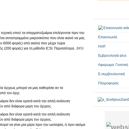
} τεχνική οπού τα σπερματοζωάρια επιλέγονται πριν την
Επικοινωνία
ένα αντεστραμμένο μικροσκόπιο που είναι ικανό να μας
υ 6000 φορές) από εκείνη που μέχρι τώρα
Hot!!
(200 φορές) για τη μέθοδο ICSI. Περισσότερα...
IMSI
Εμβρυολογία plus
Αφιερωμα: Γενετική
E-συμβουλευτική
Πληροφορίες
ία όρχεως μπορεί να μας καθορίσει αν τα
πό τον όρχι.
ωάρια δεν είναι ορατά κατά την απλή ανάλυση
ύν από διάφορα μερη του όρχεος.
ωάρια δεν είναι ορατά κατά την απλή ανάλυση
ύν από διάφορα μερη του όρχεος.
ορεί να γίνει μία μέρα πριν την ωοληψία, ή πριν ακόμα