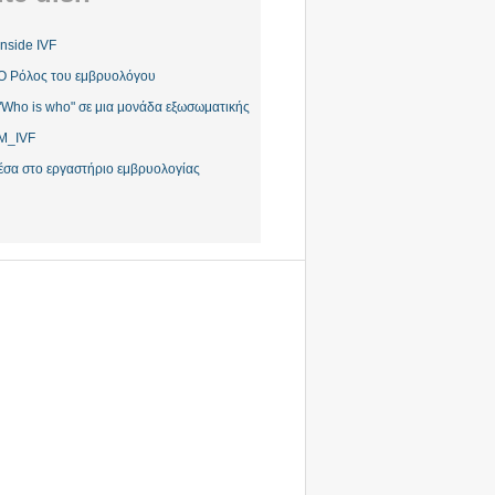
Inside IVF
Ο Ρόλος του εμβρυολόγου
"Who is who" σε μια μονάδα εξωσωματικής
M_IVF
έσα στο εργαστήριο εμβρυολογίας