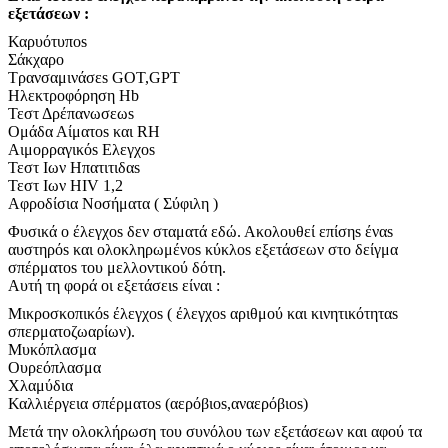
εξετάσεων :
Καρυότυποs
Σάκχαρο
Τρανσαμινάσεs GOT,GPT
Ηλεκτροφόρηση Ηb
Τεστ Δρέπανωσεωs
Ομάδα Αίματοs και RH
Αιμορραγικόs Ελεγχοs
Τεστ Ιων Ηπατιτιδαs
Τεστ Ιων HIV 1,2
Αφροδίσια Νοσήματα ( Σύφιλη )
Φυσικά ο έλεγχοs δεν σταματά εδώ. Ακολουθεί επίσηs έναs
αυστηρόs και ολοκληρωμένοs κύκλοs εξετάσεων στο δείγμα
σπέρματοs του μελλοντικού δότη.
Αυτή τη φορά οι εξετάσειs είναι :
Μικροσκοπικόs έλεγχοs ( έλεγχοs αριθμού και κινητικότηταs
σπερματοζωαρίων).
Μυκόπλασμα
Ουρεόπλασμα
Χλαμύδια
Καλλιέργεια σπέρματοs (αερόβιοs,αναερόβιοs)
Μετά την ολοκλήρωση του συνόλου των εξετάσεων και αφού τα