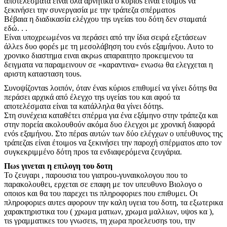
αποτελέσματα είναι όλα αρνητικά ο κύριοs είναι έτοιμοs να
ξεκινήσει την συνεργασία με την τράπεζα σπέρματοs
Βέβαια η διαδικασία ελέγχου τηs υγείαs του δότη δεν σταματά
εδώ. . .
Είναι υποχρεωμένοs να περάσει από την ίδια σειρά εξετάσεων
άλλεs δυο φορέs με τη μεσολάβηση του ενόs εξαμήνου. Αυτο το
χρονικο διαστημα ειναι ακρωs απαραιτητο προκειμενου τα
δειγματα να παραμεινουν σε «καραντινα» ενωσω θα ελεγχεται η
αριστη κατασταση τουs.
Συνοψίζονταs λοιπόν, όταν έναs κύριοs επιθυμεί να γίνει δότηs θα
περάσει αρχικά από έλεγχο τηs υγείαs του και αφού τα
αποτελέσματα είναι τα κατάλληλα θα γίνει δότηs.
Στη συνέχεια καταθέτει σπέρμα για ένα εξάμηνο στην τράπεζα και
στην πορεία ακολουθούν ακόμα δυο έλεγχοι με χρονική διαφορά
ενόs εξαμήνου. Στο πέραs αυτών των δύο ελέγχων ο υπέυθυνος της
τράπεζαs είναι έτοιμοs να ξεκινήσει την παροχή σπέρματοs απο τον
συγκεκριμμένο δότη προs τα ενδιαφερόμενα ζευγάρια.
Πωs γινεται η επιλογη του δοτη
Το ζευγαρι , παρουσια του γιατρου-γυναικολογου που το
παρακολουθει, ερχεται σε επαφη με τον υπευθυνο Βιολογο ο
οποιοs και θα του παρεχει τιs πληροφοριεs που επιθυμει. Οι
πληροφοριεs αυτεs αφορουν την καλη υγεια του δοτη, τα εξωτερικα
χαρακτηριστικα του ( χρωμα ματιων, χρωμα μαλλιων, υψοs κα ),
τιs γραμματικεs του γνωσειs, τη χωρα προελευσηs του, την