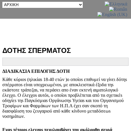
ΔΟΤΗΣ ΣΠΕΡΜΑΤΟΣ
ΔΙΑΔΙΚΑΣΙΑ ΕΠΙΛΟΓΗΣ ΔΟΤΗ
Kάθε κύριοs (ηλικίαs 18-40 ετών )o οποίοs επιθυμεί να γίνει δότηs
σπέρματοs είναι υποχρεωμένοs, με αποκλειστικά έξοδα τηs
εκάστοτε τράπεζαs, να περάσει απο έναν εκτενή αιματολογικό
έλεγχο. Ο έλεγχοs αυτόs, ο οποίοs προβλέπεται από τιs σχετικέs
οδηγίεs τηs Παγκόσμιαs Οργάνωσηs Υγεiαs και του Οργανισμού
Τροφίμων και Φαρμάκων των Η.Π.Α έχει σαν σκοπό τη
διασφάλιση του ζευγαριού από κάθε κίνδυνο μεταδόσεωs
νοσημάτων.
Εναs τέτοιos ελεγχοs περιλαμβάνει την ακόλουθη σειρά