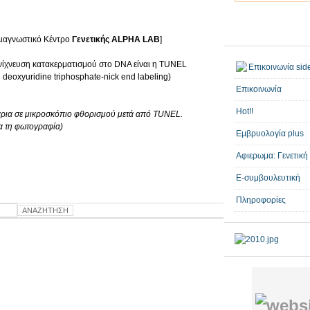
Διαγνωστικό Κέντρο
Γενετικής ALPHA LAB
]
νίχνευση κατακερματισμού στο DNA είναι η TUNEL
 deoxyuridine triphosphate-nick end labeling)
Επικοινωνία
Hot!!
άρια σε μικροσκόπιο φθορισμού μετά από TUNEL.
α τη φωτογραφία)
Εμβρυολογία plus
Αφιερωμα: Γενετική
E-συμβουλευτική
Πληροφορίες