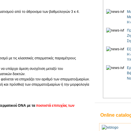
ματισμού από το άθροισμα των βαθμολογιών 3 κ 4.
Μω
Με
Η 
Πρ
Ζη
Ση
Εξ
Η 
ισμό με τις κλασσικές σπερματικές παραμέτρους
Υπ
Ερ
ι να υπάρχει άμεση συσχέτιση μεταξύ του
Βι
ατικών δεικτών.
Νε
 φαίνεται να επηρεάζει τον αριθμό των σπερματοζωαρίων.
λική και πρόσθια) των σπερματοζωαρίων ή την μορφολογία
περματικού DNA με τα
ποσοστά επιτυχίας των
Online catalo