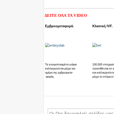
ΔΕΙΤΕ ΟΛΑ ΤΑ
VIDEO
Εμβρυομεταφορά.
Κλασική IVF.
Τα γονιμοποιημένα ωάρια
100,000 σπερματ
καλλιεργούνται μέχρι την
προστίθενται σε 
ημέρα της εμβρυομετα-
και καλλιεργούντα
-φοράς.
μέχρι το επόμενο
Οι Πιο δημοφιλείς σελίδες μας