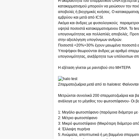
Η ακεραιότητα του σπερματικού DNA σχετίζεται 
κατακερματισμού μπορούν να μειώσουν την ποι
αποβολές ή βιοχημικές κυήσεις. Ο κατακερματι
εμβρύου και μετά από ICSI.
Ακόμα και άνδρες με φυσιολογικούς παραμετρο
υψηλά ποσοστά κατακερματισμενου DNA. Το test
υπογονιμότητας και πολλαπλές αποβολές. Προτε
στην αξιολόγηση υπογόνιμων ανδρών.
Ποσοστά <20%>30% έχουν μειωμένα ποσοστά ε
Υποψήφιοι θεωρούνται άνδρες με αριθμό σπερμ
υπογονιμότητας, ανεξάρτητα των υπόλοιπων σ
Η εξέταση γίνεται με ραντεβού στο ΜΗΤΕΡΑ
Σπερματοζωάρια μετά από το halotest. Φαίνονται 
Μετρώνται συνολικά 200 σπερματοζωάρια και βαθ
ανάλογα με το μέγεθος του φωτοστέφανου- Οι βα
1: Μεγάλο φωτοστέφανο (παρόμοια διάμετρο με
2: Μέτριο φωτοστέφανο
3: Μικρό φωτοστέφανο (Μικρότερη διάμετρο από
4: Έλλειψη πυρήνα
5: Ανώμαλα, αποπτωτικά ή μη βαμμένα σπερματο