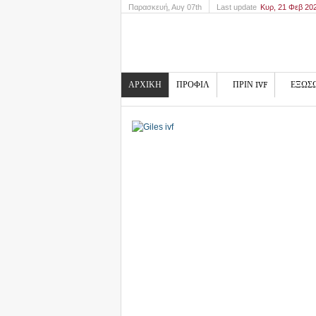
Παρασκευή
, Αυγ 07th
Last update
Κυρ, 21 Φεβ 20
ΑΡΧΙΚΗ
ΠΡΟΦΙΛ
ΠΡΙΝ IVF
ΕΞΩΣ