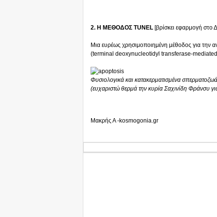
2. Η ΜΕΘΟΔΟΣ TUNEL
[βρίσκει εφαρμογή στο 
Μια ευρέως χρησιμοποιημένη μέθοδος για την α
(terminal deoxynucleotidyl transferase-mediated
Φυσιολογικά και κατακερματισμένα σπερματοζω
(ευχαριστώ θερμά την κυρία Σαχινίδη Φράνσυ γι
Μακρής Α -kosmogonia.gr
I
SIGHT