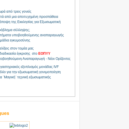
ρά από τρεις γονείς
τά από μια αποτυχημένη προσπάθεια
άποψη της Εκκλησίας για Εξωσωματική
όβλημα σύλληψης;
τήματα υποβοηθούμενης αναπαραγωγής
μάδια εγκυμοσύνης
ελίξεις στον τομέα μας
διαδικασία έγκρισης στο
ΕΟΠΥΥ
οβοηθούμενη Αναπαραγωγή - Νέοι Ορίζοντες
γαστηριακός εξοπλισμός μονάδας IVF
βλίο για την εξωσωματική γονιμοποίηση
α ΄Μαγική΄ τεχνική εξωσωματικής
gues