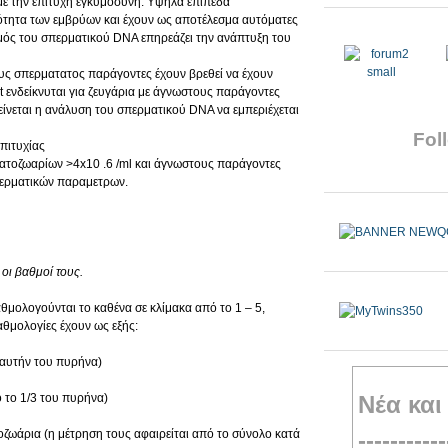
με την επιτυχή εγκυμοσύνη. Υψηλά επίπεδα
ότητα των εμβρύων και έχουν ως αποτέλεσμα αυτόματες
σμός του σπερματικού DNA επηρεάζει την ανάπτυξη του
υς σπερματατος παράγοντες έχουν βρεθεί να έχουν
 ενδείκνυται για ζευγάρια με άγνωστους παράγοντες
ίνεται η ανάλυση του σπερματικού DNA να εμπεριέχεται
Foll
πιτυχίας
ατοζωαρίων >4x10 .6 /ml και άγνωστους παράγοντες
περματικών παραμετρων.
οι βαθμοί τους.
μολογούνται το καθένα σε κλίμακα από το 1 – 5,
θμολογίες έχουν ως εξής:
 αυτήν του πυρήνα)
 το 1/3 του πυρήνα)
Νέα και
ζωάρια (η μέτρηση τους αφαιρείται από το σύνολο κατά
-----------