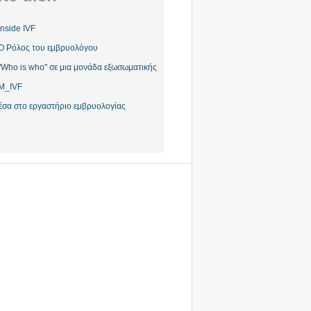
Inside IVF
Ο Ρόλος του εμβρυολόγου
"Who is who" σε μια μονάδα εξωσωματικής
M_IVF
έσα στο εργαστήριο εμβρυολογίας