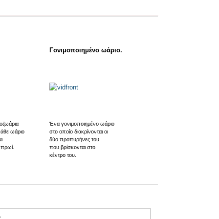
Γονιμοποιημένο ωάριο.
οζωάρια
Ένα γονιμοποιημένο ωάριο
κάθε ωάριο
στο οποίο διακρίνονται οι
ι
δύο προπυρήνες του
 πρωί.
που βρίσκονται στο
κέντρο του.
: