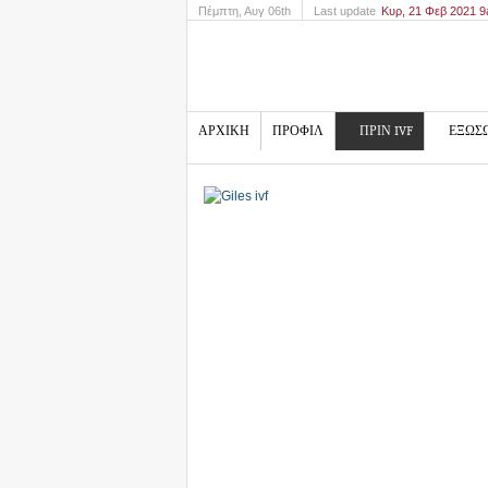
Πέμπτη
, Αυγ 06th
Last update
Κυρ, 21 Φεβ 2021 
ΑΡΧΙΚΗ
ΠΡΟΦΙΛ
ΠΡΙΝ IVF
ΕΞΩΣ