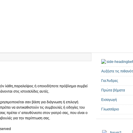
Αυξήστε τις πιθανό
Για Άνδρες
υχόν λάθη,παραλείψεις ή οποιοδήποτε πρόβλημα συμβεί
Πρώτα βήματα
νονται στις ιστοσελίδες αυτές.
Εισαγωγή
ρησιμοποιείται σαν βάση για διάγνωση ή επιλογή
πρέπει να αντικαθιστούν τις συμβουλές ή οδηγίες του
Γλωσσάριο
ας πρέπει ν' απευθύνεστε στον γιατρό σας, που είναι ο
μβουλές για την περίπτωση σας.
eserved