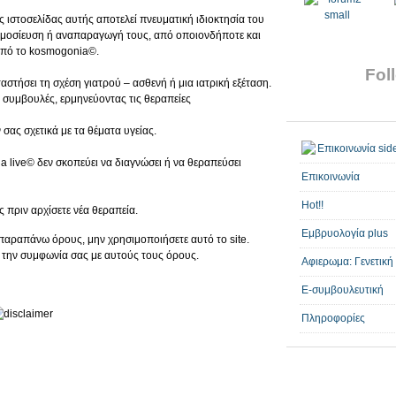
ς ιστοσελίδας αυτής αποτελεί πνευματική ιδιοκτησία του
ημοσίευση ή αναπαραγωγή τους, από οποιονδήποτε και
από το kosmogonia©.
Foll
αστήσει τη σχέση γιατρού – ασθενή ή μια ιατρική εξέταση.
 συμβουλές, ερμηνεύοντας τις θεραπείες
σας σχετικά με τα θέματα υγείας.
live© δεν σκοπεύει να διαγνώσει ή να θεραπεύσει
Επικοινωνία
Hot!!
ς πριν αρχίσετε νέα θεραπεία.
Εμβρυολογία plus
παραπάνω όρους, μην χρησιμοποιήσετε αυτό το site.
την συμφωνία σας με αυτούς τους όρους.
Αφιερωμα: Γενετική
E-συμβουλευτική
Πληροφορίες