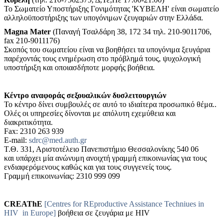
Το Σωματείο Υποστήριξης Γονιμότητας 'ΚΥΒΕΛΗ' είναι σωματείο
αλληλοϋποστήριξης των υπογόνιμων ζευγαριών στην Ελλάδα.
Magna Mater
(Παναγή Τσαλδάρη 38, 172 34 τηλ. 210-9011706,
fax 210-9011176)
Σκοπός του σωματείου είναι να βοηθήσει τα υπογόνιμα ξευγάρια
παρέχοντάς τους ενημέρωση στο πρόβλημά τους, ψυχολογική
υποστήριξη και οποιασδήποτε μορφής βοήθεια.
Κέντρο αναφοράς σεξουαλικών δυσλειτουργιών
Το κέντρο δίνει συμβουλές σε αυτό το ιδιαίτερα προσωπικό θέμα..
Ολές οι υπηρεσίες δίνονται με απόλυτη εχεμύθεια και
διακριτικότητα.
Fax: 2310 263 939
E-mail:
sdrc@med.auth.gr
Τ.Θ. 331, Αριστοτέλειο Πανεπιστήμιο Θεσσαλονίκης 540 06
και υπάρχει μία ανώνυμη ανοιχτή γραμμή επικοινωνίας για τους
ενδιαφερόμενους καθώς και για τους συγγενείς τους.
Γραμμή επικοινωνίας: 2310 999 099
CREAThE
[Centres for REproductive Assistance Techniues in
HIV in Europe]
βοήθεια σε ζευγάρια με HIV