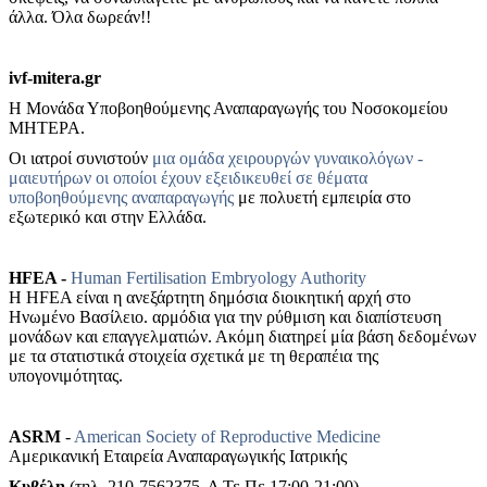
άλλα. Όλα δωρεάν!!
ivf-mitera.gr
Η Μονάδα Υποβοηθούμενης Αναπαραγωγής του Νοσοκομείου
ΜΗΤΕΡΑ.
Οι ιατροί συνιστούν
μια ομάδα χειρουργών γυναικολόγων -
μαιευτήρων οι οποίοι έχουν εξειδικευθεί σε θέματα
υποβοηθούμενης αναπαραγωγής
με πολυετή εμπειρία στο
εξωτερικό και στην Ελλάδα.
HFEA -
Human Fertilisation Embryology Authority
Η HFEA είναι η ανεξάρτητη δημόσια διοικητική αρχή στο
Ηνωμένο Βασίλειο. αρμόδια για την ρύθμιση και διαπίστευση
μονάδων και επαγγελματιών. Ακόμη διατηρεί μία βάση δεδομένων
με τα στατιστικά στοιχεία σχετικά με τη θεραπέια της
υπογονιμότητας.
ASRM
-
American Society of Reproductive Medicine
Αμερικανική Εταιρεία Αναπαραγωγικής Ιατρικής
Κυβέλη
(τηλ. 210-7562375, Δ,Τε,Πε 17:00-21:00)