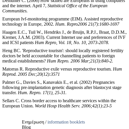
Demunter C. (2006) How skilled are Europeans in using computers
and the internet. April 7,
Statistical Office of the European
Communities.
European Ivf-monitoring programme (EIM). Assisted reproductive
technology in Europe, 2002.
Hum. Repro2006 21(7):1680-1697
Haagen E.C., Tuil W., Hendriks J., de Bruijn, R.P.J., Braat, D.D.M.,
Kremer, J.A.M. (2003). Current Internet use and preferences of IVF
and ICSI patients
Hum Repro, Vol. 18, No. 10, 2073-2078.
Heng BC. 'Reproductive tourism': should locally registered fertility
doctors be held accountable for channelling patients to foreign
medical establishments?
Hum Repro. 2006 Mar;21(3):840-2.
Matorras R. Reproductive exile versus reproductive tourism.
Hum
Reprod. 2005 Dec;20(12):3571
Palmer G., Davies S., Kanavakis E., et al. (2002) Pregnancies
following pre-implantation genetic diagnosis after blastocyst stage
transfer.
Hum. Repro. 17(1), 25-31.
Sellars C. Cross border access to healthcare services within the
European Union.
World Hosp Health Serv. 2006;42(1):23-5
Ενημέρωση /
information booklets
Bl
og