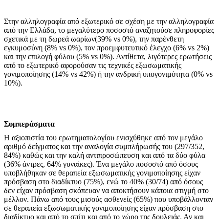
Στην αλληλογραφία από εξωτερικό σε σχέση με την αλληλογραφία
από την Ελλάδα, το μεγαλύτερο ποσοστό αναζητούσε πληροφορίες
σχετικά με τη δωρεά ωαρίων(39% vs 0%), την παρένθετη
εγκυμοσύνη (8% vs 0%), τον προεμφυτευτικό έλεγχο (6% vs 2%)
και την επιλογή φύλου (5% vs 0%). Αντίθετα, λιγότερες ερωτήσεις
από το εξωτερικό αφορούσαν τις τεχνικές εξωσωματικής
γονιμοποίησης (14% vs 42%) ή την ανδρική υπογονιμότητα (0% vs
10%).
Συμπεράσματα
Η αξιοπιστία του ερωτηματολογίου ενισχύθηκε από τον μεγάλο
αριθμό δείγματος και την αναλογία συμπλήρωσής του (297/352,
84%) καθώς και την καλή αντιπροσώπευση και από τα δύο φύλα
(36% άντρες, 64% γυναίκες). Ένα μεγάλο ποσοστό από όσους
υποβλήθηκαν σε θεραπεία εξωσωματικής γονιμοποίησης είχαν
πρόσβαση στο διαδίκτυο (75%), ενώ το 40% (30/74) από όσους
δεν είχαν πρόσβαση σκόπευαν να αποκτήσουν κάποια στιγμή στο
μέλλον. Πάνω από τους μισούς ασθενείς (65%) που υποβάλλονταν
σε θεραπεία εξωσωματικής γονιμοποίησης είχαν πρόσβαση στο
διαδίκτυο και από το σπίτι και από το χώρο της δουλειάς. Αν και