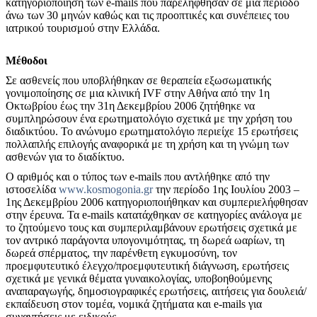
κατηγοριοποίηση των e-mails που παρελήφθησαν σε μια περίοδο
άνω των 30 μηνών καθώς και τις προοπτικές και συνέπειες του
ιατρικού τουρισμού στην Ελλάδα.
Μέθοδοι
Σε ασθενείς που υποβλήθηκαν σε θεραπεία εξωσωματικής
γονιμοποίησης σε μια κλινική IVF στην Αθήνα από την 1η
Οκτωβρίου έως την 31η Δεκεμβρίου 2006 ζητήθηκε να
συμπληρώσουν ένα ερωτηματολόγιο σχετικά με την χρήση του
διαδικτύου. Το ανώνυμο ερωτηματολόγιο περιείχε 15 ερωτήσεις
πολλαπλής επιλογής αναφορικά με τη χρήση και τη γνώμη των
ασθενών για το διαδίκτυο.
Ο αριθμός και ο τύπος των e-mails που αντλήθηκε από την
ιστοσελίδα
www.kosmogonia.gr
την περίοδο 1ης Ιουλίου 2003 –
1ης Δεκεμβρίου 2006 κατηγοριοποιήθηκαν και συμπεριελήφθησαν
στην έρευνα. Τα e-mails κατατάχθηκαν σε κατηγορίες ανάλογα με
το ζητούμενο τους και συμπεριλαμβάνουν ερωτήσεις σχετικά με
τον αντρικό παράγοντα υπογονιμότητας, τη δωρεά ωαρίων, τη
δωρεά σπέρματος, την παρένθετη εγκυμοσύνη, τον
προεμφυτευτικό έλεγχο/προεμφυτευτική διάγνωση, ερωτήσεις
σχετικά με γενικά θέματα γυναικολογίας, υποβοηθούμενης
αναπαραγωγής, δημοσιογραφικές ερωτήσεις, αιτήσεις για δουλειά/
εκπαίδευση στον τομέα, νομικά ζητήματα και e-mails για
συναντήσεις με ειδικούς.