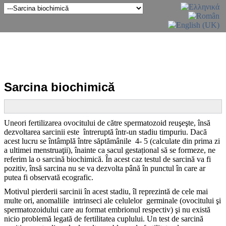
Sarcina biochimică
Uneori fertilizarea ovocitului de către spermatozoid reuşeşte, însă
dezvoltarea sarcinii este întreruptă într-un stadiu timpuriu. Dacă
acest lucru se întâmplă între săptămânile 4- 5 (calculate din prima zi
a ultimei menstruaţii), înainte ca sacul gestațional să se formeze, ne
referim la o sarcină biochimică. În acest caz testul de sarcină va fi
pozitiv, însă sarcina nu se va dezvolta până în punctul în care ar
putea fi observată ecografic.
Motivul pierderii sarcinii în acest stadiu, îl reprezintă de cele mai
multe ori, anomaliile intrinseci ale celulelor germinale (ovocitului şi
spermatozoidului care au format embrionul respectiv) şi nu există
nicio problemă legată de fertilitatea cuplului. Un test de sarcină