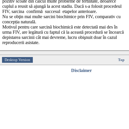
pozitiv scoate din calcul multe probleme de fertilitate, deoarece
cuplul a reusit să ajungă la acest stadiu. Dacă s-a folosit procedeul
FIV, sarcina confirmă succesul etapelor anterioare.
Nu se obţin mai multe sarcini biochimice prin FIV, comparativ cu
concepția naturală.
Motivul pentru care sarcină biochimică este detectată mai des în
urma FIV, are legătură cu faptul că la această procedură se încearcă
depistarea sarcinii cât mai devreme, lucru obişnuit doar în cazul
reproducerii asistate.
Desktop Version
Top
Disclaimer